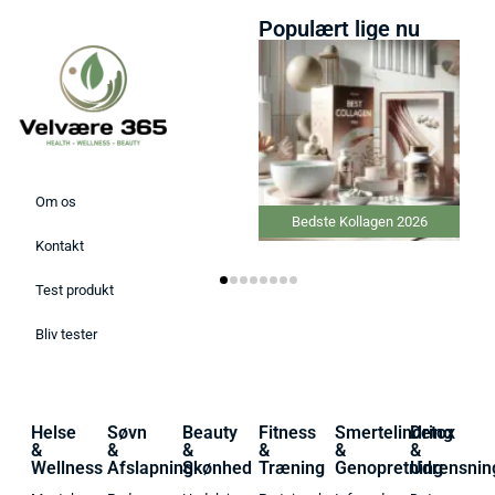
Populært lige nu
Om os
Bedste Kollagen 2026
Kontakt
Test produkt
Bliv tester
Helse
Søvn
Beauty
Fitness
Smertelindring
Detox
&
&
&
&
&
&
Wellness
Afslapning
Skønhed
Træning
Genopretning
Udrensnin