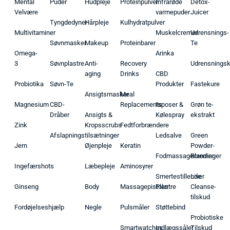
Mental
Puder
Hudpleje
Proteinpulver
Infrarøde
Detox-
Velvære
varmepuder
Juicer
Tyngdedyner
Hårpleje
Kulhydratpulver
Multivitaminer
Muskelcremer
Udrensnings-
Søvnmasker
Makeup
Proteinbarer
Te
Omega-
Arinka
3
Søvnplastre
Anti-
Recovery
Udrensnings
aging
Drinks
CBD
Probiotika
Søvn-Te
Produkter
Fastekure
Ansigtsmasker
Meal
Magnesium
CBD-
Replacements
Isposer &
Grøn te-
Dråber
Ansigts &
Kølespray
ekstrakt
Zink
Kropsscrubs
Fedtforbrændere
Afslapningstilsætninger
Ledsalve
Green
Jern
Øjenpleje
Keratin
Powder-
Fodmassagecremer
Blandinger
Ingefærshots
Læbepleje
Aminosyrer
Smertestillende
Liver
Ginseng
Body
Massagepistoler
Plastre
Cleanse-
tilskud
Fordøjelseshjælp
Negle
Pulsmåler
Støttebind
Probiotiske
Smartwatches
Indlægssåler
Tilskud