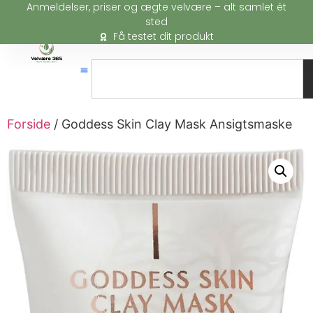
Anmeldelser, priser og ægte velvære – alt samlet ét
sted
Få testet dit produkt
Forside
/ Goddess Skin Clay Mask Ansigtsmaske