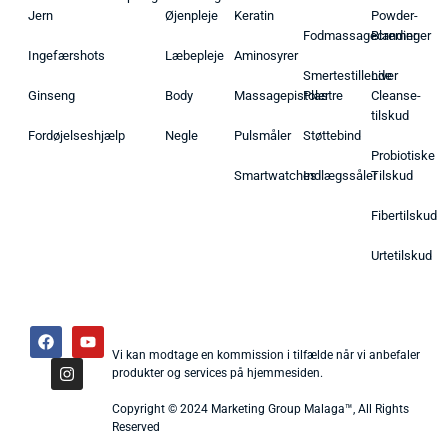
Jern
Øjenpleje
Keratin
Powder-
Fodmassagecremer
Blandinger
Ingefærshots
Læbepleje
Aminosyrer
Smertestillende
Liver
Ginseng
Body
Massagepistoler
Plastre
Cleanse-
tilskud
Fordøjelseshjælp
Negle
Pulsmåler
Støttebind
Probiotiske
Smartwatches
Indlægssåler
Tilskud
Fibertilskud
Urtetilskud
Vi kan modtage en kommission i tilfælde når vi anbefaler
produkter og services på hjemmesiden.
Copyright © 2024 Marketing Group Malaga™, All Rights
Reserved