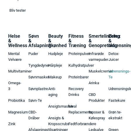
Bliv tester
Helse
Søvn
Beauty
Fitness
Smertelindring
Detox
&
&
&
&
&
&
Wellness
Afslapning
Skønhed
Træning
Genopretning
Udrensnin
Mental
Puder
Hudpleje
Proteinpulver
Infrarøde
Detox-
Velvære
varmepuder
Juicer
Tyngdedyner
Hårpleje
Kulhydratpulver
Multivitaminer
Muskelcremer
Udrensnings-
Søvnmasker
Makeup
Proteinbarer
Te
Omega-
Arinka
3
Søvnplastre
Anti-
Recovery
Udrensnings
aging
Drinks
CBD
Probiotika
Søvn-Te
Produkter
Fastekure
Ansigtsmasker
Meal
Magnesium
CBD-
Replacements
Isposer &
Grøn te-
Dråber
Ansigts &
Kølespray
ekstrakt
Zink
Kropsscrubs
Fedtforbrændere
Afslapningstilsætninger
Ledsalve
Green