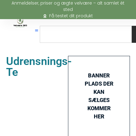
Anmeldelser, priser og ægte velvære – alt samlet ét
sted
Få testet dit produkt
Udrensnings-
Te
BANNER
PLADS DER
KAN
SÆLGES
KOMMER
HER