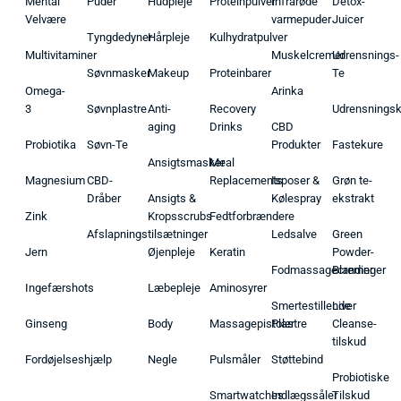
Mental
Puder
Hudpleje
Proteinpulver
Infrarøde
Detox-
Velvære
varmepuder
Juicer
Tyngdedyner
Hårpleje
Kulhydratpulver
Multivitaminer
Muskelcremer
Udrensnings-
Søvnmasker
Makeup
Proteinbarer
Te
Omega-
Arinka
3
Søvnplastre
Anti-
Recovery
Udrensnings
aging
Drinks
CBD
Probiotika
Søvn-Te
Produkter
Fastekure
Ansigtsmasker
Meal
Magnesium
CBD-
Replacements
Isposer &
Grøn te-
Dråber
Ansigts &
Kølespray
ekstrakt
Zink
Kropsscrubs
Fedtforbrændere
Afslapningstilsætninger
Ledsalve
Green
Jern
Øjenpleje
Keratin
Powder-
Fodmassagecremer
Blandinger
Ingefærshots
Læbepleje
Aminosyrer
Smertestillende
Liver
Ginseng
Body
Massagepistoler
Plastre
Cleanse-
tilskud
Fordøjelseshjælp
Negle
Pulsmåler
Støttebind
Probiotiske
Smartwatches
Indlægssåler
Tilskud