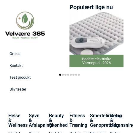
Populært lige nu
Om os
Bedste elektriske
Varmepude 2026
Kontakt
Test produkt
Bliv tester
Helse
Søvn
Beauty
Fitness
Smertelindring
Detox
&
&
&
&
&
&
Wellness
Afslapning
Skønhed
Træning
Genopretning
Udrensnin