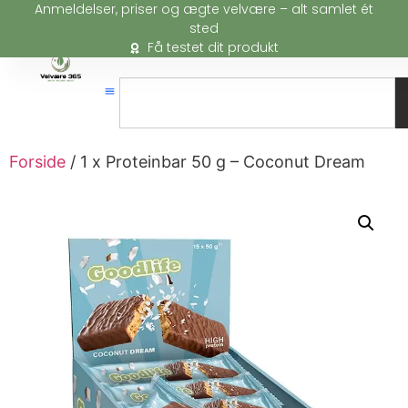
Anmeldelser, priser og ægte velvære – alt samlet ét
sted
Få testet dit produkt
Forside
/ 1 x Proteinbar 50 g – Coconut Dream