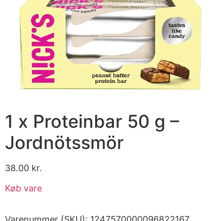
1 x Proteinbar 50 g –
Jordnötssmör
38.00
kr.
Køb vare
Varenummer (SKU):
1247570000096822167