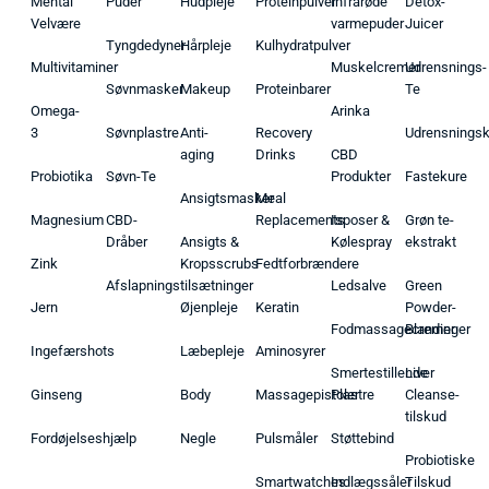
Mental
Puder
Hudpleje
Proteinpulver
Infrarøde
Detox-
Velvære
varmepuder
Juicer
Tyngdedyner
Hårpleje
Kulhydratpulver
Multivitaminer
Muskelcremer
Udrensnings-
Søvnmasker
Makeup
Proteinbarer
Te
Omega-
Arinka
3
Søvnplastre
Anti-
Recovery
Udrensnings
aging
Drinks
CBD
Probiotika
Søvn-Te
Produkter
Fastekure
Ansigtsmasker
Meal
Magnesium
CBD-
Replacements
Isposer &
Grøn te-
Dråber
Ansigts &
Kølespray
ekstrakt
Zink
Kropsscrubs
Fedtforbrændere
Afslapningstilsætninger
Ledsalve
Green
Jern
Øjenpleje
Keratin
Powder-
Fodmassagecremer
Blandinger
Ingefærshots
Læbepleje
Aminosyrer
Smertestillende
Liver
Ginseng
Body
Massagepistoler
Plastre
Cleanse-
tilskud
Fordøjelseshjælp
Negle
Pulsmåler
Støttebind
Probiotiske
Smartwatches
Indlægssåler
Tilskud