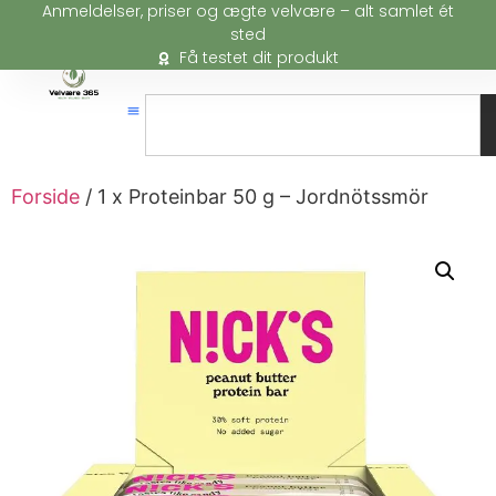
Anmeldelser, priser og ægte velvære – alt samlet ét
sted
Få testet dit produkt
Forside
/ 1 x Proteinbar 50 g – Jordnötssmör