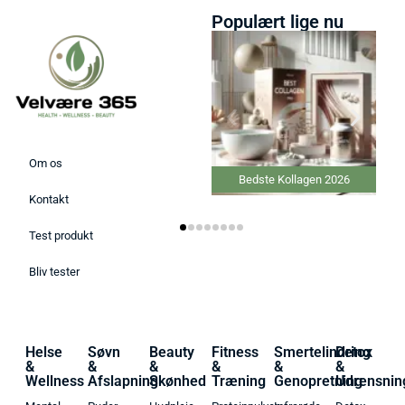
Populært lige nu
Om os
Bedste Kollagen 2026
Kontakt
Test produkt
Bliv tester
Helse
Søvn
Beauty
Fitness
Smertelindring
Detox
&
&
&
&
&
&
Wellness
Afslapning
Skønhed
Træning
Genopretning
Udrensnin