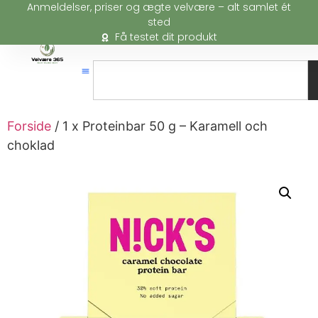
Anmeldelser, priser og ægte velvære – alt samlet ét
sted
Få testet dit produkt
Forside
/ 1 x Proteinbar 50 g – Karamell och
choklad