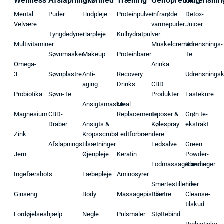
Wellness
Afslapning
Skønhed
Træning
Genopretning
Udrensnin
Mental
Puder
Hudpleje
Proteinpulver
Infrarøde
Detox-
Velvære
varmepuder
Juicer
Tyngdedyner
Hårpleje
Kulhydratpulver
Multivitaminer
Muskelcremer
Udrensnings-
Søvnmasker
Makeup
Proteinbarer
Te
Omega-
Arinka
3
Søvnplastre
Anti-
Recovery
Udrensnings
aging
Drinks
CBD
Probiotika
Søvn-Te
Produkter
Fastekure
Ansigtsmasker
Meal
Magnesium
CBD-
Replacements
Isposer &
Grøn te-
Dråber
Ansigts &
Kølespray
ekstrakt
Zink
Kropsscrubs
Fedtforbrændere
Afslapningstilsætninger
Ledsalve
Green
Jern
Øjenpleje
Keratin
Powder-
Fodmassagecremer
Blandinger
Ingefærshots
Læbepleje
Aminosyrer
Smertestillende
Liver
Ginseng
Body
Massagepistoler
Plastre
Cleanse-
tilskud
Fordøjelseshjælp
Negle
Pulsmåler
Støttebind