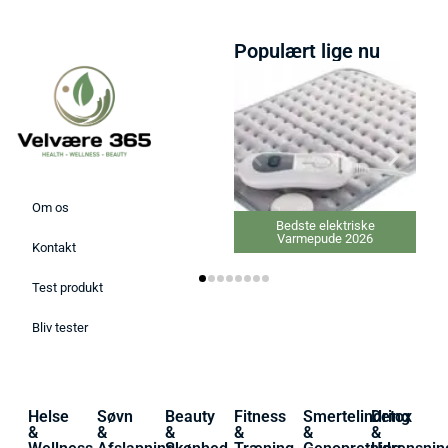
Populært lige nu
Om os
Bedste elektriske
Varmepude 2026
Kontakt
Test produkt
Bliv tester
Helse
Søvn
Beauty
Fitness
Smertelindring
Detox
&
&
&
&
&
&