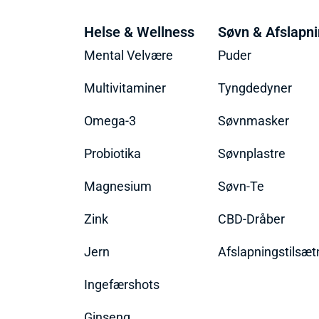
Helse & Wellness
Søvn & Afslapn
Mental Velvære
Puder
Multivitaminer
Tyngdedyner
Omega-3
Søvnmasker
Probiotika
Søvnplastre
Magnesium
Søvn-Te
Zink
CBD-Dråber
Jern
Afslapningstilsæt
Ingefærshots
Ginseng