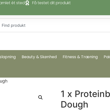
amlet ét sted
Få testet dit produkt
slapning
Beauty & Skønhed
Fitness & Træning
Pai
ough
1 x Protein
Dough