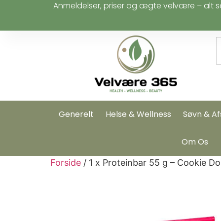
Anmeldelser, priser og ægte velvære – alt s
Generelt
Helse & Wellness
Søvn & Af
Om Os
Forside
/ 1 x Proteinbar 55 g – Cookie D