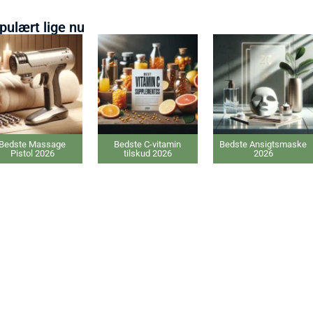
pulært lige nu
Bedste C-vitamin
Bedste Ansigtsmaske
Bedste IPL 
tilskud 2026
2026
20