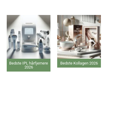
hårfjernere
Bedste Kollagen 2026
Bedste Proteinpulver
26
2026