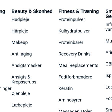
ing
Beauty & Skønhed
Fitness & Træning
Sm
Ge
Hudpleje
Proteinpulver
Inf
va
Hårpleje
Kulhydratpulver
Mu
Makeup
Proteinbarer
Ari
Anti-aging
Recovery Drinks
CB
Ansigtsmasker
Meal Replacements
Isp
Ansigts &
Fedtforbrændere
Kropsscrubs
Le
ninger
Keratin
Øjenpleje
Fo
Aminosyrer
Læbepleje
Sme
Massagepistoler