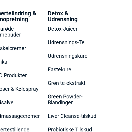
ertelindring &
Detox &
nopretning
Udrensning
rarøde
Detox-Juicer
rmepuder
Udrensnings-Te
skelcremer
Udrensningskure
nka
Fastekure
D Produkter
Grøn te-ekstrakt
oser & Kølespray
Green Powder-
dsalve
Blandinger
dmassagecremer
Liver Cleanse-tilskud
rtestillende
Probiotiske Tilskud