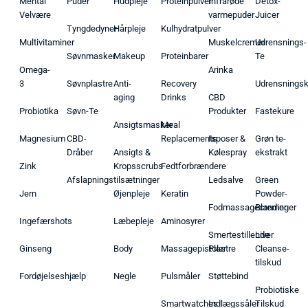
Mental
Puder
Hudpleje
Proteinpulver
Infrarøde
Detox-
Velvære
varmepuder
Juicer
Tyngdedyner
Hårpleje
Kulhydratpulver
Multivitaminer
Muskelcremer
Udrensnings-
Søvnmasker
Makeup
Proteinbarer
Te
Omega-
Arinka
3
Søvnplastre
Anti-
Recovery
Udrensnings
aging
Drinks
CBD
Probiotika
Søvn-Te
Produkter
Fastekure
Ansigtsmasker
Meal
Magnesium
CBD-
Replacements
Isposer &
Grøn te-
Dråber
Ansigts &
Kølespray
ekstrakt
Zink
Kropsscrubs
Fedtforbrændere
Afslapningstilsætninger
Ledsalve
Green
Jern
Øjenpleje
Keratin
Powder-
Fodmassagecremer
Blandinger
Ingefærshots
Læbepleje
Aminosyrer
Smertestillende
Liver
Ginseng
Body
Massagepistoler
Plastre
Cleanse-
tilskud
Fordøjelseshjælp
Negle
Pulsmåler
Støttebind
Probiotiske
Smartwatches
Indlægssåler
Tilskud