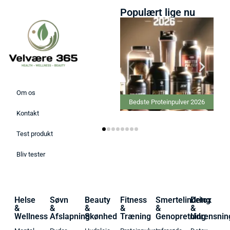
Populært lige nu
Om os
Bedste Proteinpulver 2026
Kontakt
Test produkt
Bliv tester
Helse
Søvn
Beauty
Fitness
Smertelindring
Detox
&
&
&
&
&
&
Wellness
Afslapning
Skønhed
Træning
Genopretning
Udrensnin