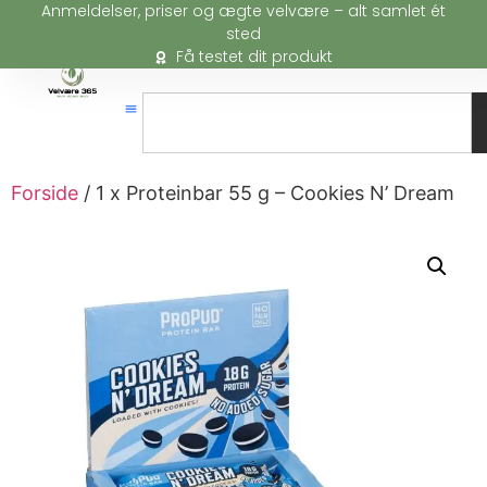
Anmeldelser, priser og ægte velvære – alt samlet ét
sted
Få testet dit produkt
Forside
/ 1 x Proteinbar 55 g – Cookies N’ Dream