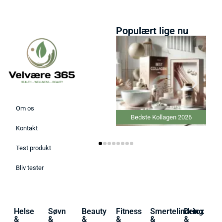
Populært lige nu
Om os
Bedste Kollagen 2026
Kontakt
Test produkt
Bliv tester
Helse
Søvn
Beauty
Fitness
Smertelindring
Detox
&
&
&
&
&
&