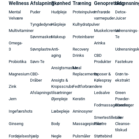
Wellness
Afslapning
Skønhed
Træning
Genopretning
Udrensnin
Mental
Puder
Hudpleje
Proteinpulver
Infrarøde
Detox-
Velvære
varmepuder
Juicer
Tyngdedyner
Hårpleje
Kulhydratpulver
Multivitaminer
Muskelcremer
Udrensnings-
Søvnmasker
Makeup
Proteinbarer
Te
Omega-
Arinka
3
Søvnplastre
Anti-
Recovery
Udrensnings
aging
Drinks
CBD
Probiotika
Søvn-Te
Produkter
Fastekure
Ansigtsmasker
Meal
Magnesium
CBD-
Replacements
Isposer &
Grøn te-
Dråber
Ansigts &
Kølespray
ekstrakt
Zink
Kropsscrubs
Fedtforbrændere
Afslapningstilsætninger
Ledsalve
Green
Jern
Øjenpleje
Keratin
Powder-
Fodmassagecremer
Blandinger
Ingefærshots
Læbepleje
Aminosyrer
Smertestillende
Liver
Ginseng
Body
Massagepistoler
Plastre
Cleanse-
tilskud
Fordøjelseshjælp
Negle
Pulsmåler
Støttebind