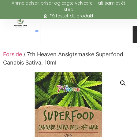
Anmeldelser, priser og ægte velvære – alt samlet ét
sted
Få testet dit produkt
Forside
/ 7th Heaven Ansigtsmaske Superfood
Canabis Sativa, 10ml