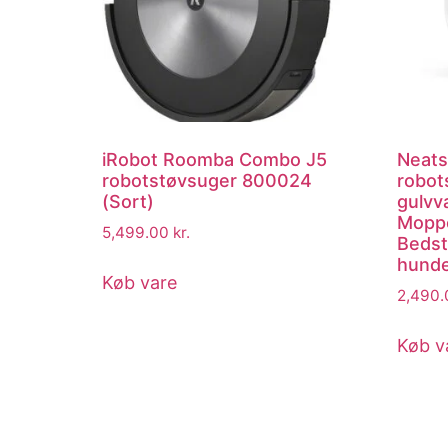
iRobot Roomba Combo J5
Neats
robotstøvsuger 800024
robot
(Sort)
gulvv
Moppe
5,499.00
kr.
Bedst 
hunde
Køb vare
2,490
Køb v