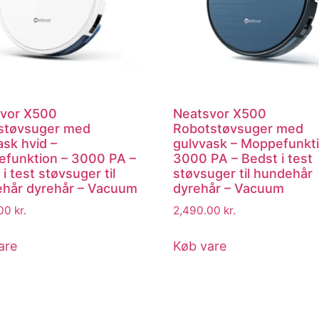
vor X500
Neatsvor X500
støvsuger med
Robotstøvsuger med
ask hvid –
gulvvask – Moppefunkti
funktion – 3000 PA –
3000 PA – Bedst i test
i test støvsuger til
støvsuger til hundehår
hår dyrehår – Vacuum
dyrehår – Vacuum
.00
kr.
2,490.00
kr.
are
Køb vare