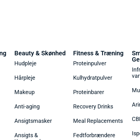
ing
Beauty & Skønhed
Fitness & Træning
Sm
Ge
Hudpleje
Proteinpulver
Inf
va
Hårpleje
Kulhydratpulver
Mu
Makeup
Proteinbarer
Ari
Anti-aging
Recovery Drinks
CB
Ansigtsmasker
Meal Replacements
Isp
Ansigts &
Fedtforbrændere