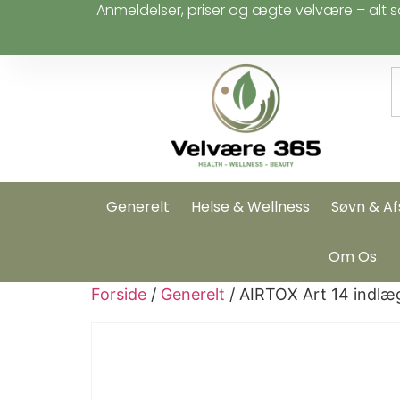
Anmeldelser, priser og ægte velvære – alt s
Generelt
Helse & Wellness
Søvn & Af
Om Os
Forside
/
Generelt
/ AIRTOX Art 14 indlæg