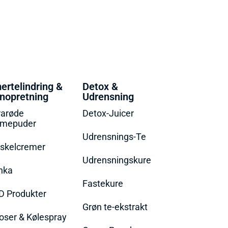
ertelindring &
Detox &
nopretning
Udrensning
rarøde
Detox-Juicer
rmepuder
Udrensnings-Te
skelcremer
Udrensningskure
nka
Fastekure
D Produkter
Grøn te-ekstrakt
oser & Kølespray