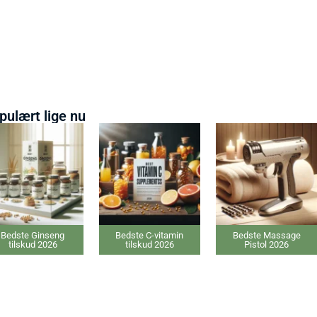
pulært lige nu
Bedste Ginseng
Bedste C-vitamin
Bedste Massage
tilskud 2026
tilskud 2026
Pistol 2026