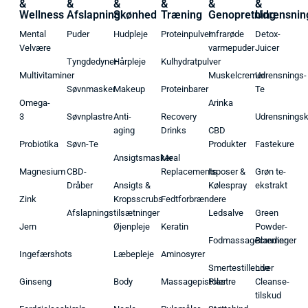
&
&
&
&
&
&
Wellness
Afslapning
Skønhed
Træning
Genopretning
Udrensnin
Mental
Puder
Hudpleje
Proteinpulver
Infrarøde
Detox-
Velvære
varmepuder
Juicer
Tyngdedyner
Hårpleje
Kulhydratpulver
Multivitaminer
Muskelcremer
Udrensnings-
Søvnmasker
Makeup
Proteinbarer
Te
Omega-
Arinka
3
Søvnplastre
Anti-
Recovery
Udrensnings
aging
Drinks
CBD
Probiotika
Søvn-Te
Produkter
Fastekure
Ansigtsmasker
Meal
Magnesium
CBD-
Replacements
Isposer &
Grøn te-
Dråber
Ansigts &
Kølespray
ekstrakt
Zink
Kropsscrubs
Fedtforbrændere
Afslapningstilsætninger
Ledsalve
Green
Jern
Øjenpleje
Keratin
Powder-
Fodmassagecremer
Blandinger
Ingefærshots
Læbepleje
Aminosyrer
Smertestillende
Liver
Ginseng
Body
Massagepistoler
Plastre
Cleanse-
tilskud