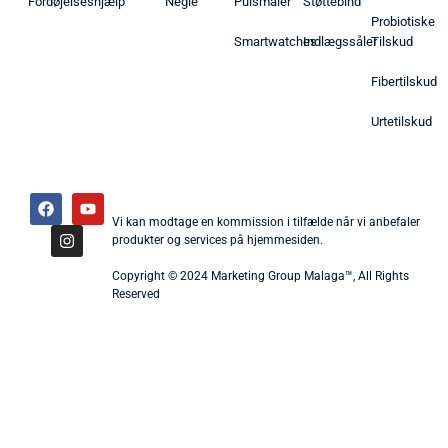
Fordøjelseshjælp
Negle
Pulsmåler
Støttebind
Probiotiske
Smartwatches
Indlægssåler
Tilskud
Fibertilskud
Urtetilskud
Vi kan modtage en kommission i tilfælde når vi anbefaler
produkter og services på hjemmesiden.
Copyright © 2024 Marketing Group Malaga™, All Rights
Reserved