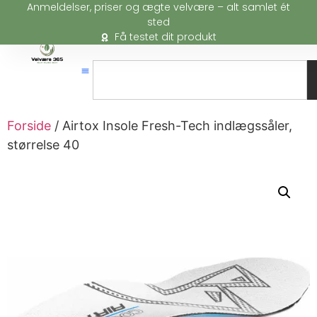
Anmeldelser, priser og ægte velvære – alt samlet ét
sted
Få testet dit produkt
Forside
/ Airtox Insole Fresh-Tech indlægssåler,
størrelse 40