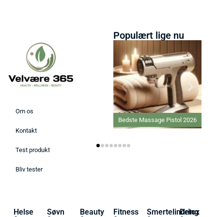
Populært lige nu
Om os
Bedste Massage Pistol 2026
Kontakt
Test produkt
Bliv tester
Helse
Søvn
Beauty
Fitness
Smertelindring
Detox