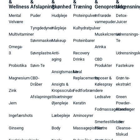
&
&
&
&
&
&
Wellness
Afslapning
Skønhed
Træning
Genopretning
Udrensnin
Mental
Puder
Hudpleje
Proteinpulver
Infrarøde
Detox-
Velvære
varmepuder
Juicer
Tyngdedyner
Hårpleje
Kulhydratpulver
Multivitaminer
Muskelcremer
Udrensnings-
Søvnmasker
Makeup
Proteinbarer
Te
Omega-
Arinka
3
Søvnplastre
Anti-
Recovery
Udrensnings
aging
Drinks
CBD
Probiotika
Søvn-Te
Produkter
Fastekure
Ansigtsmasker
Meal
Magnesium
CBD-
Replacements
Isposer &
Grøn te-
Dråber
Ansigts &
Kølespray
ekstrakt
Zink
Kropsscrubs
Fedtforbrændere
Afslapningstilsætninger
Ledsalve
Green
Jern
Øjenpleje
Keratin
Powder-
Fodmassagecremer
Blandinger
Ingefærshots
Læbepleje
Aminosyrer
Smertestillende
Liver
Ginseng
Body
Massagepistoler
Plastre
Cleanse-
tilskud