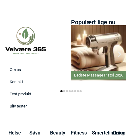
Populært lige nu
Om os
Bedste Massage Pistol 2026
Kontakt
Test produkt
Bliv tester
Helse
Søvn
Beauty
Fitness
Smertelindring
Detox