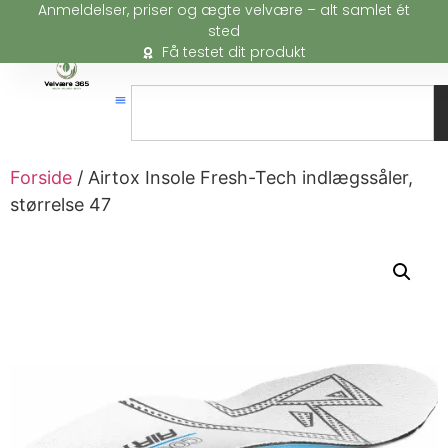
Anmeldelser, priser og ægte velvære – alt samlet ét
sted
Få testet dit produkt
Forside
/ Airtox Insole Fresh-Tech indlægssåler,
størrelse 47