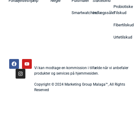
Fordøjelseshjælp
Negle
Pulsmåler
Støttebind
Probiotiske
Smartwatches
Indlægssåler
Tilskud
Fibertilskud
Urtetilskud
Vi kan modtage en kommission i tilfælde når vi anbefaler
produkter og services på hjemmesiden.
Copyright © 2024 Marketing Group Malaga™, All Rights
Reserved