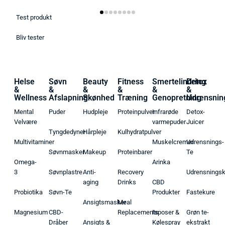
Test produkt
Bliv tester
Helse
Søvn
Beauty
Fitness
Smertelindring
Detox
&
&
&
&
&
&
Wellness
Afslapning
Skønhed
Træning
Genopretning
Udrensnin
Mental
Puder
Hudpleje
Proteinpulver
Infrarøde
Detox-
Velvære
varmepuder
Juicer
Tyngdedyner
Hårpleje
Kulhydratpulver
Multivitaminer
Muskelcremer
Udrensnings-
Søvnmasker
Makeup
Proteinbarer
Te
Omega-
Arinka
3
Søvnplastre
Anti-
Recovery
Udrensnings
aging
Drinks
CBD
Probiotika
Søvn-Te
Produkter
Fastekure
Ansigtsmasker
Meal
Magnesium
CBD-
Replacements
Isposer &
Grøn te-
Dråber
Ansigts &
Kølespray
ekstrakt