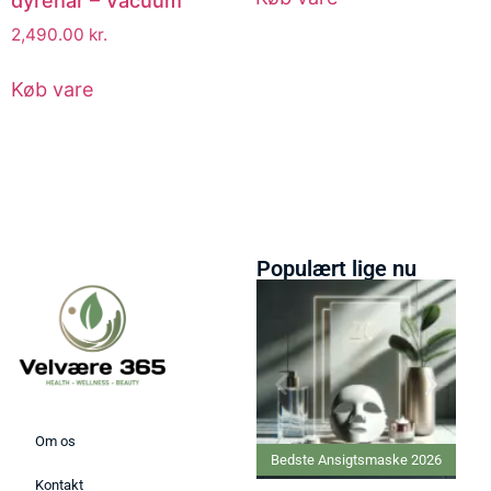
dyrehår – Vacuum
2,490.00
kr.
Køb vare
Populært lige nu
Om os
Bedste Ansigtsmaske 2026
Kontakt