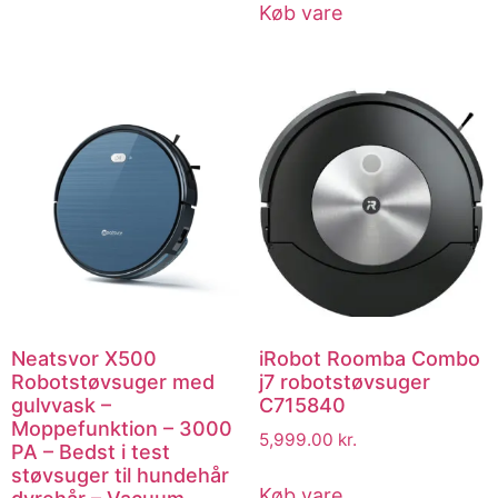
Køb vare
Neatsvor X500
iRobot Roomba Combo
Robotstøvsuger med
j7 robotstøvsuger
gulvvask –
C715840
Moppefunktion – 3000
5,999.00
kr.
PA – Bedst i test
støvsuger til hundehår
Køb vare