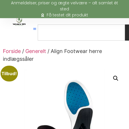
Anmeldelser, priser og ægte velvære – alt samlet ét
sted
Få testet dit produkt
Forside
/
Generelt
/ Align Footwear herre
indlægssåler
Tilbud!