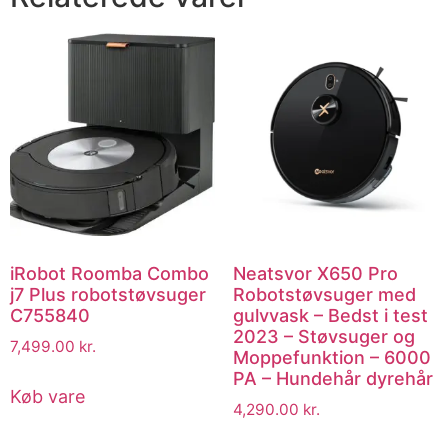
iRobot Roomba Combo
Neatsvor X650 Pro
j7 Plus robotstøvsuger
Robotstøvsuger med
C755840
gulvvask – Bedst i test
2023 – Støvsuger og
7,499.00
kr.
Moppefunktion – 6000
PA – Hundehår dyrehår
Køb vare
4,290.00
kr.