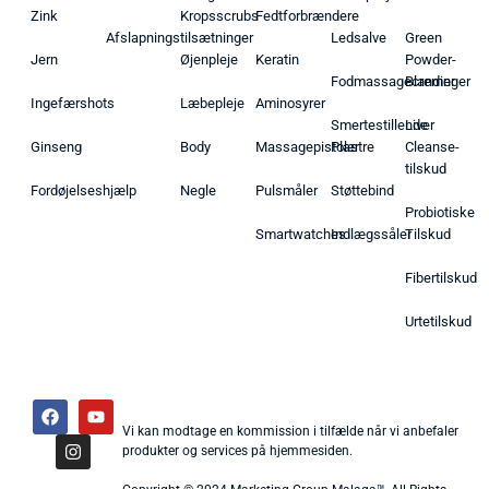
Zink
Kropsscrubs
Fedtforbrændere
Afslapningstilsætninger
Ledsalve
Green
Jern
Øjenpleje
Keratin
Powder-
Fodmassagecremer
Blandinger
Ingefærshots
Læbepleje
Aminosyrer
Smertestillende
Liver
Ginseng
Body
Massagepistoler
Plastre
Cleanse-
tilskud
Fordøjelseshjælp
Negle
Pulsmåler
Støttebind
Probiotiske
Smartwatches
Indlægssåler
Tilskud
Fibertilskud
Urtetilskud
Vi kan modtage en kommission i tilfælde når vi anbefaler
produkter og services på hjemmesiden.