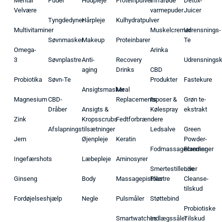
Mental
Puder
Hudpleje
Proteinpulver
Infrarøde
Detox-
Velvære
varmepuder
Juicer
Tyngdedyner
Hårpleje
Kulhydratpulver
Multivitaminer
Muskelcremer
Udrensnings-
Søvnmasker
Makeup
Proteinbarer
Te
Omega-
Arinka
3
Søvnplastre
Anti-
Recovery
Udrensnings
aging
Drinks
CBD
Probiotika
Søvn-Te
Produkter
Fastekure
Ansigtsmasker
Meal
Magnesium
CBD-
Replacements
Isposer &
Grøn te-
Dråber
Ansigts &
Kølespray
ekstrakt
Zink
Kropsscrubs
Fedtforbrændere
Afslapningstilsætninger
Ledsalve
Green
Jern
Øjenpleje
Keratin
Powder-
Fodmassagecremer
Blandinger
Ingefærshots
Læbepleje
Aminosyrer
Smertestillende
Liver
Ginseng
Body
Massagepistoler
Plastre
Cleanse-
tilskud
Fordøjelseshjælp
Negle
Pulsmåler
Støttebind
Probiotiske
Smartwatches
Indlægssåler
Tilskud