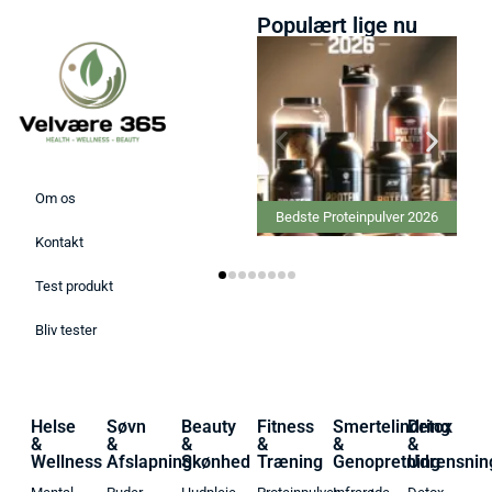
Populært lige nu
Om os
Bedste Proteinpulver 2026
Kontakt
Test produkt
Bliv tester
Helse
Søvn
Beauty
Fitness
Smertelindring
Detox
&
&
&
&
&
&
Wellness
Afslapning
Skønhed
Træning
Genopretning
Udrensnin