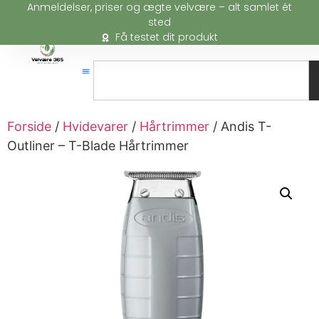
Anmeldelser, priser og ægte velvære – alt samlet ét
sted
Få testet dit produkt
Forside
/
Hvidevarer
/
Hårtrimmer
/ Andis T-
Outliner – T-Blade Hårtrimmer