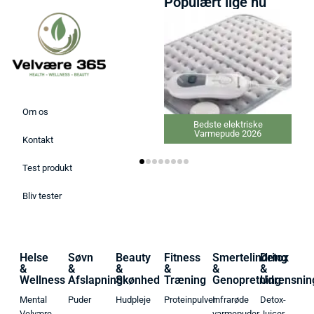
Populært lige nu
Om os
Bedste elektriske
Varmepude 2026
Kontakt
Test produkt
Bliv tester
Helse
Søvn
Beauty
Fitness
Smertelindring
Detox
&
&
&
&
&
&
Wellness
Afslapning
Skønhed
Træning
Genopretning
Udrensnin
Mental
Puder
Hudpleje
Proteinpulver
Infrarøde
Detox-
Velvære
varmepuder
Juicer