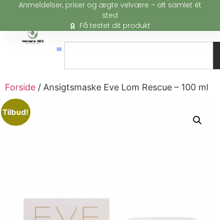
Anmeldelser, priser og ægte velvære – alt samlet ét
sted
Få testet dit produkt
Forside
/ Ansigtsmaske Eve Lom Rescue – 100 ml
Tilbud!