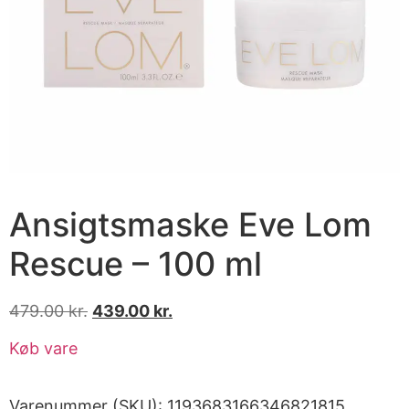
Ansigtsmaske Eve Lom
Rescue – 100 ml
479.00
kr.
439.00
kr.
Køb vare
Varenummer (SKU):
1193683166346821815