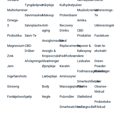
Tyngdedyner
Hårpleje
Kulhydratpulver
Multivitaminer
Muskelcremer
Udrensnings-
Søvnmasker
Makeup
Proteinbarer
Te
Omega-
Arinka
3
Søvnplastre
Anti-
Recovery
Udrensnings
aging
Drinks
CBD
Probiotika
Søvn-Te
Produkter
Fastekure
Ansigtsmasker
Meal
Magnesium
CBD-
Replacements
Isposer &
Grøn te-
Dråber
Ansigts &
Kølespray
ekstrakt
Zink
Kropsscrubs
Fedtforbrændere
Afslapningstilsætninger
Ledsalve
Green
Jern
Øjenpleje
Keratin
Powder-
Fodmassagecremer
Blandinger
Ingefærshots
Læbepleje
Aminosyrer
Smertestillende
Liver
Ginseng
Body
Massagepistoler
Plastre
Cleanse-
tilskud
Fordøjelseshjælp
Negle
Pulsmåler
Støttebind
Probiotiske
Smartwatches
Indlægssåler
Tilskud