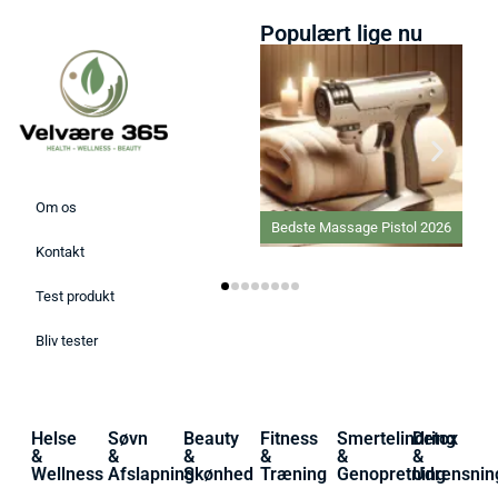
Populært lige nu
Om os
Bedste Massage Pistol 2026
Kontakt
Test produkt
Bliv tester
Helse
Søvn
Beauty
Fitness
Smertelindring
Detox
&
&
&
&
&
&
Wellness
Afslapning
Skønhed
Træning
Genopretning
Udrensnin