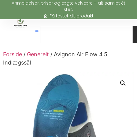
Anmeldelser, priser og ægte velvære – alt samlet ét
sted
Få testet dit produkt
Forside
/
Generelt
/ Avignon Air Flow 4.5
Indlægssål