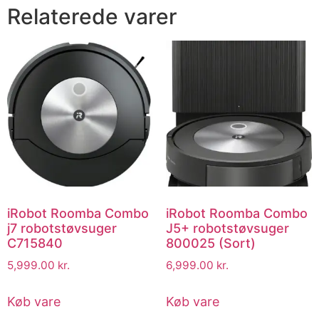
Relaterede varer
iRobot Roomba Combo
iRobot Roomba Combo
j7 robotstøvsuger
J5+ robotstøvsuger
C715840
800025 (Sort)
5,999.00
kr.
6,999.00
kr.
Køb vare
Køb vare