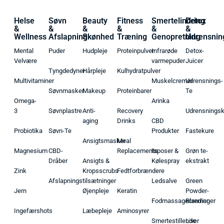
Helse
Søvn
Beauty
Fitness
Smertelindring
Detox
&
&
&
&
&
&
Wellness
Afslapning
Skønhed
Træning
Genopretning
Udrensnin
Mental
Puder
Hudpleje
Proteinpulver
Infrarøde
Detox-
Velvære
varmepuder
Juicer
Tyngdedyner
Hårpleje
Kulhydratpulver
Multivitaminer
Muskelcremer
Udrensnings-
Søvnmasker
Makeup
Proteinbarer
Te
Omega-
Arinka
3
Søvnplastre
Anti-
Recovery
Udrensnings
aging
Drinks
CBD
Probiotika
Søvn-Te
Produkter
Fastekure
Ansigtsmasker
Meal
Magnesium
CBD-
Replacements
Isposer &
Grøn te-
Dråber
Ansigts &
Kølespray
ekstrakt
Zink
Kropsscrubs
Fedtforbrændere
Afslapningstilsætninger
Ledsalve
Green
Jern
Øjenpleje
Keratin
Powder-
Fodmassagecremer
Blandinger
Ingefærshots
Læbepleje
Aminosyrer
Smertestillende
Liver