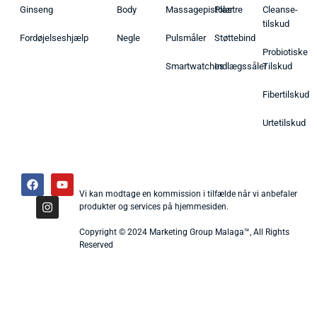
Ginseng
Body
Massagepistoler
Plastre
Cleanse-
tilskud
Fordøjelseshjælp
Negle
Pulsmåler
Støttebind
Probiotiske
Smartwatches
Indlægssåler
Tilskud
Fibertilskud
Urtetilskud
Vi kan modtage en kommission i tilfælde når vi anbefaler
produkter og services på hjemmesiden.
Copyright © 2024 Marketing Group Malaga™, All Rights
Reserved