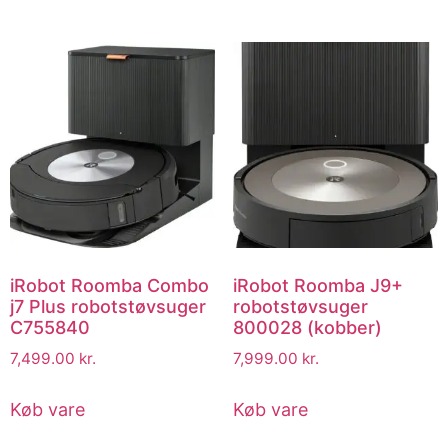
iRobot Roomba Combo
iRobot Roomba J9+
j7 Plus robotstøvsuger
robotstøvsuger
C755840
800028 (kobber)
7,499.00
kr.
7,999.00
kr.
Køb vare
Køb vare