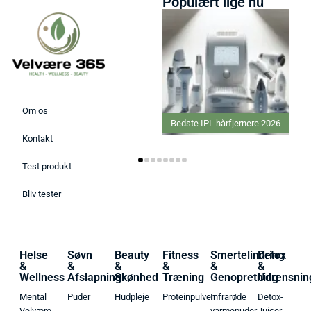
Populært lige nu
Om os
Bedste IPL hårfjernere 2026
Kontakt
Test produkt
Bliv tester
Helse
Søvn
Beauty
Fitness
Smertelindring
Detox
&
&
&
&
&
&
Wellness
Afslapning
Skønhed
Træning
Genopretning
Udrensnin
Mental
Puder
Hudpleje
Proteinpulver
Infrarøde
Detox-
Velvære
varmepuder
Juicer