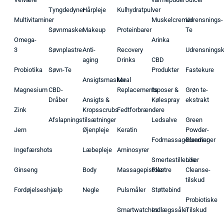
Tyngdedyner
Hårpleje
Kulhydratpulver
Multivitaminer
Muskelcremer
Udrensnings-
Søvnmasker
Makeup
Proteinbarer
Te
Omega-
Arinka
3
Søvnplastre
Anti-
Recovery
Udrensnings
aging
Drinks
CBD
Probiotika
Søvn-Te
Produkter
Fastekure
Ansigtsmasker
Meal
Magnesium
CBD-
Replacements
Isposer &
Grøn te-
Dråber
Ansigts &
Kølespray
ekstrakt
Zink
Kropsscrubs
Fedtforbrændere
Afslapningstilsætninger
Ledsalve
Green
Jern
Øjenpleje
Keratin
Powder-
Fodmassagecremer
Blandinger
Ingefærshots
Læbepleje
Aminosyrer
Smertestillende
Liver
Ginseng
Body
Massagepistoler
Plastre
Cleanse-
tilskud
Fordøjelseshjælp
Negle
Pulsmåler
Støttebind
Probiotiske
Smartwatches
Indlægssåler
Tilskud