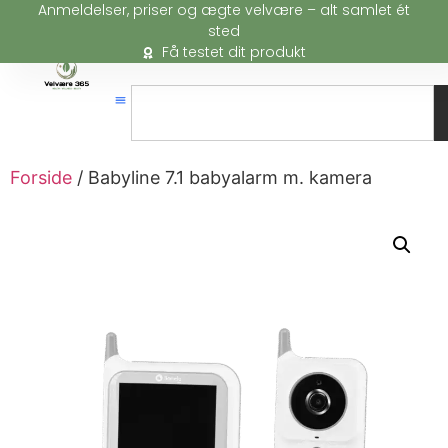
Anmeldelser, priser og ægte velvære – alt samlet ét
sted
Få testet dit produkt
Forside
/ Babyline 7.1 babyalarm m. kamera