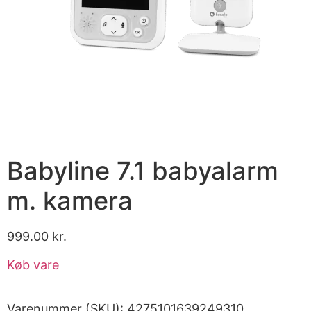
Babyline 7.1 babyalarm
m. kamera
999.00
kr.
Køb vare
Varenummer (SKU):
4275101639249310