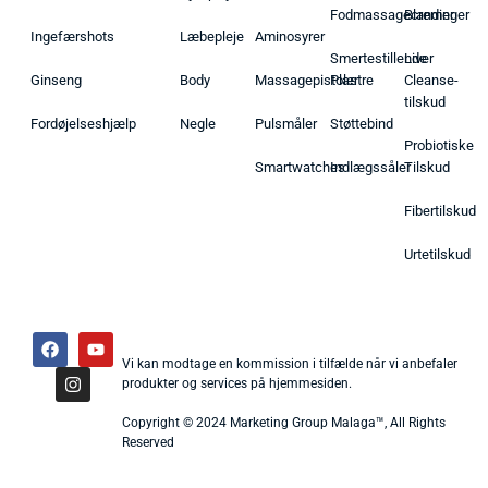
Fodmassagecremer
Blandinger
Ingefærshots
Læbepleje
Aminosyrer
Smertestillende
Liver
Ginseng
Body
Massagepistoler
Plastre
Cleanse-
tilskud
Fordøjelseshjælp
Negle
Pulsmåler
Støttebind
Probiotiske
Smartwatches
Indlægssåler
Tilskud
Fibertilskud
Urtetilskud
Vi kan modtage en kommission i tilfælde når vi anbefaler
produkter og services på hjemmesiden.
Copyright © 2024 Marketing Group Malaga™, All Rights
Reserved