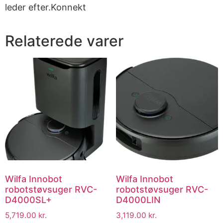
leder efter.Konnekt
Relaterede varer
Wilfa Innobot
Wilfa Innobot
robotstøvsuger RVC-
robotstøvsuger RVC-
D4000SL+
D4000LIN
5,719.00
kr.
3,119.00
kr.