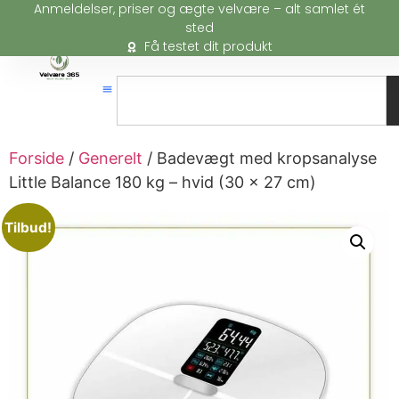
Anmeldelser, priser og ægte velvære – alt samlet ét
sted
Få testet dit produkt
Forside
/
Generelt
/ Badevægt med kropsanalyse
Little Balance 180 kg – hvid (30 × 27 cm)
Tilbud!