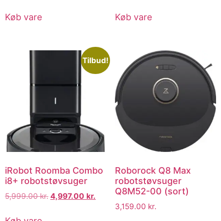
Køb vare
Køb vare
Tilbud!
iRobot Roomba Combo
Roborock Q8 Max
i8+ robotstøvsuger
robotstøvsuger
Q8M52-00 (sort)
5,999.00
kr.
4,997.00
kr.
3,159.00
kr.
Køb vare