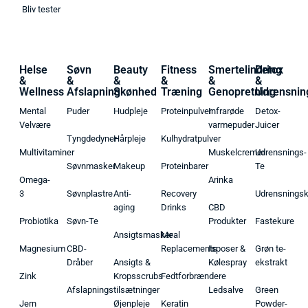
Bliv tester
Helse
Søvn
Beauty
Fitness
Smertelindring
Detox
&
&
&
&
&
&
Wellness
Afslapning
Skønhed
Træning
Genopretning
Udrensnin
Mental
Puder
Hudpleje
Proteinpulver
Infrarøde
Detox-
Velvære
varmepuder
Juicer
Tyngdedyner
Hårpleje
Kulhydratpulver
Multivitaminer
Muskelcremer
Udrensnings-
Søvnmasker
Makeup
Proteinbarer
Te
Omega-
Arinka
3
Søvnplastre
Anti-
Recovery
Udrensnings
aging
Drinks
CBD
Probiotika
Søvn-Te
Produkter
Fastekure
Ansigtsmasker
Meal
Magnesium
CBD-
Replacements
Isposer &
Grøn te-
Dråber
Ansigts &
Kølespray
ekstrakt
Zink
Kropsscrubs
Fedtforbrændere
Afslapningstilsætninger
Ledsalve
Green
Jern
Øjenpleje
Keratin
Powder-