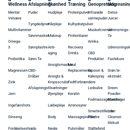
Wellness
Afslapning
Skønhed
Træning
Genopretning
Udrensnin
Mental
Puder
Hudpleje
Proteinpulver
Infrarøde
Detox-
Velvære
varmepuder
Juicer
Tyngdedyner
Hårpleje
Kulhydratpulver
Multivitaminer
Muskelcremer
Udrensnings-
Søvnmasker
Makeup
Proteinbarer
Te
Omega-
Arinka
3
Søvnplastre
Anti-
Recovery
Udrensnings
aging
Drinks
CBD
Probiotika
Søvn-Te
Produkter
Fastekure
Ansigtsmasker
Meal
Magnesium
CBD-
Replacements
Isposer &
Grøn te-
Dråber
Ansigts &
Kølespray
ekstrakt
Zink
Kropsscrubs
Fedtforbrændere
Afslapningstilsætninger
Ledsalve
Green
Jern
Øjenpleje
Keratin
Powder-
Fodmassagecremer
Blandinger
Ingefærshots
Læbepleje
Aminosyrer
Smertestillende
Liver
Ginseng
Body
Massagepistoler
Plastre
Cleanse-
tilskud
Fordøjelseshjælp
Negle
Pulsmåler
Støttebind