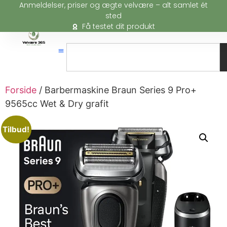
Anmeldelser, priser og ægte velvære – alt samlet ét
sted
Få testet dit produkt
Forside
/ Barbermaskine Braun Series 9 Pro+
9565cc Wet & Dry grafit
Tilbud!