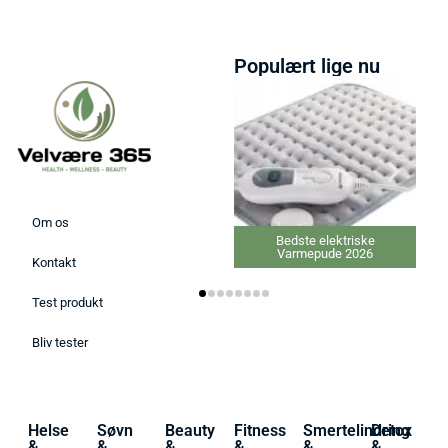
Populært lige nu
Om os
Bedste elektriske
Varmepude 2026
Kontakt
Test produkt
Bliv tester
Helse
Søvn
Beauty
Fitness
Smertelindring
Detox
&
&
&
&
&
&