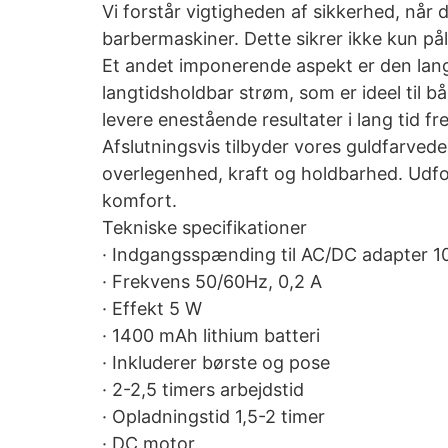
Vi forstår vigtigheden af sikkerhed, når d
barbermaskiner. Dette sikrer ikke kun på
Et andet imponerende aspekt er den lange
langtidsholdbar strøm, som er ideel til b
levere enestående resultater i lang tid f
Afslutningsvis tilbyder vores guldfarved
overlegenhed, kraft og holdbarhed. Udfo
komfort.
Tekniske specifikationer
· Indgangsspænding til AC/DC adapter 
· Frekvens 50/60Hz, 0,2 A
· Effekt 5 W
· 1400 mAh lithium batteri
· Inkluderer børste og pose
· 2-2,5 timers arbejdstid
· Opladningstid 1,5-2 timer
· DC motor