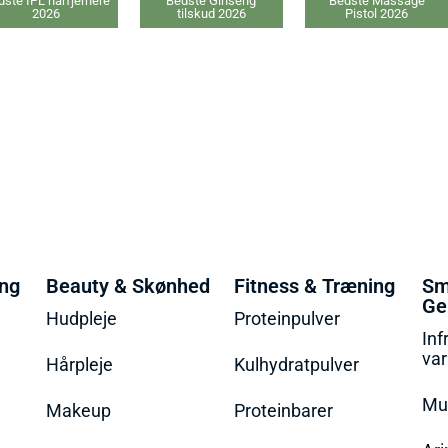
Bedste Ginseng
Bedste Massage
Bedste C-vitamin
tilskud 2026
Pistol 2026
tilskud 2026
ing
Beauty & Skønhed
Fitness & Træning
Sm
Ge
Hudpleje
Proteinpulver
Inf
va
Hårpleje
Kulhydratpulver
Mu
Makeup
Proteinbarer