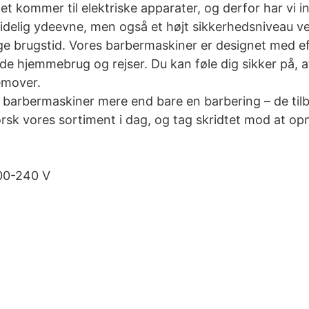
et kommer til elektriske apparater, og derfor har vi i
lidelig ydeevne, men også et højt sikkerhedsniveau v
 brugstid. Vores barbermaskiner er designet med effe
åde hjemmebrug og rejser. Du kan føle dig sikker på, 
remover.
e barbermaskiner mere end bare en barbering – de til
rsk vores sortiment i dag, og tag skridtet mod at op
100-240 V