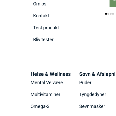
Bedste IPL hårfjernere
Om os
2026
Kontakt
Test produkt
Bliv tester
Helse & Wellness
Søvn & Afslapn
Mental Velvære
Puder
Multivitaminer
Tyngdedyner
Omega-3
Søvnmasker