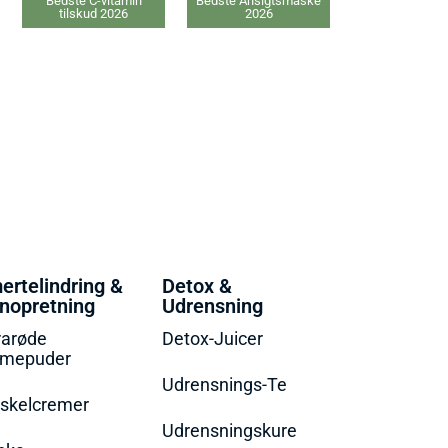
Bedste Ansigtsmaske
Bedste Proteinpulver
Bedste Kol
2026
2026
ertelindring &
Detox &
nopretning
Udrensning
rarøde
Detox-Juicer
rmepuder
Udrensnings-Te
skelcremer
Udrensningskure