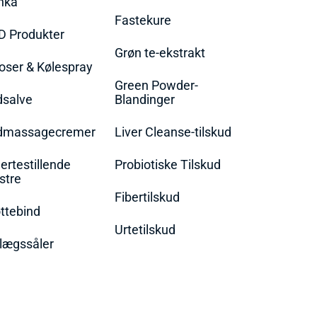
nka
Fastekure
D Produkter
Grøn te-ekstrakt
oser & Kølespray
Green Powder-
dsalve
Blandinger
dmassagecremer
Liver Cleanse-tilskud
rtestillende
Probiotiske Tilskud
stre
Fibertilskud
ttebind
Urtetilskud
lægssåler