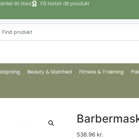
amlet ét sted
Få testet dit produkt
slapning
Beauty & Skønhed
Fitness & Træning
Pai
Barbermask
538.96
kr.