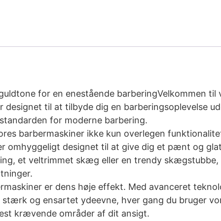
 guldtone for en enestående barberingVelkommen til 
r designet til at tilbyde dig en barberingsoplevelse 
r standarden for moderne barbering.
es barbermaskiner ikke kun overlegen funktionalitet, 
r omhyggeligt designet til at give dig et pænt og glat
ng, et veltrimmet skæg eller en trendy skægstubbe, 
ntninger.
rmaskiner er dens høje effekt. Med avanceret teknolo
 en stærk og ensartet ydeevne, hver gang du bruger v
mest krævende områder af dit ansigt.