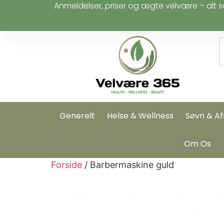
Anmeldelser, priser og ægte velvære – alt s
Generelt
Helse & Wellness
Søvn & Af
Om Os
Forside
/ Barbermaskine guld