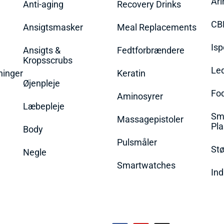
Ari
Anti-aging
Recovery Drinks
CB
Ansigtsmasker
Meal Replacements
Isp
Ansigts &
Fedtforbrændere
Kropsscrubs
Le
ninger
Keratin
Øjenpleje
Fo
Aminosyrer
Læbepleje
Sme
Massagepistoler
Pla
Body
Pulsmåler
Stø
Negle
Smartwatches
Ind