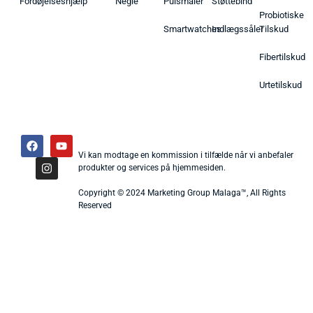
Fordøjelseshjælp
Negle
Pulsmåler
Støttebind
Probiotiske
Smartwatches
Indlægssåler
Tilskud
Fibertilskud
Urtetilskud
Vi kan modtage en kommission i tilfælde når vi anbefaler
produkter og services på hjemmesiden.
Copyright © 2024 Marketing Group Malaga™, All Rights
Reserved