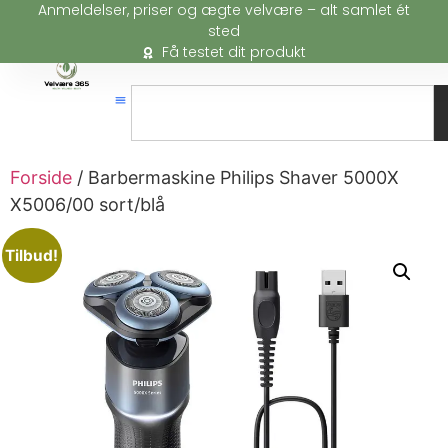
Anmeldelser, priser og ægte velvære – alt samlet ét
sted
Få testet dit produkt
Forside
/ Barbermaskine Philips Shaver 5000X
X5006/00 sort/blå
Tilbud!