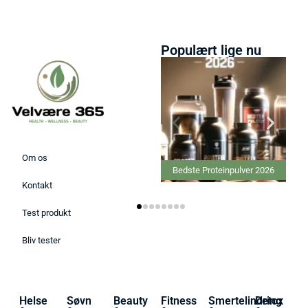
Populært lige nu
Om os
Bedste Proteinpulver 2026
Kontakt
Test produkt
Bliv tester
Helse
Søvn
Beauty
Fitness
Smertelindring
Detox