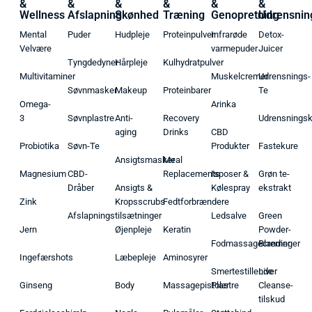
&
&
&
&
&
&
Wellness
Afslapning
Skønhed
Træning
Genopretning
Udrensnin
Mental
Puder
Hudpleje
Proteinpulver
Infrarøde
Detox-
Velvære
varmepuder
Juicer
Tyngdedyner
Hårpleje
Kulhydratpulver
Multivitaminer
Muskelcremer
Udrensnings-
Søvnmasker
Makeup
Proteinbarer
Te
Omega-
Arinka
3
Søvnplastre
Anti-
Recovery
Udrensnings
aging
Drinks
CBD
Probiotika
Søvn-Te
Produkter
Fastekure
Ansigtsmasker
Meal
Magnesium
CBD-
Replacements
Isposer &
Grøn te-
Dråber
Ansigts &
Kølespray
ekstrakt
Zink
Kropsscrubs
Fedtforbrændere
Afslapningstilsætninger
Ledsalve
Green
Jern
Øjenpleje
Keratin
Powder-
Fodmassagecremer
Blandinger
Ingefærshots
Læbepleje
Aminosyrer
Smertestillende
Liver
Ginseng
Body
Massagepistoler
Plastre
Cleanse-
tilskud