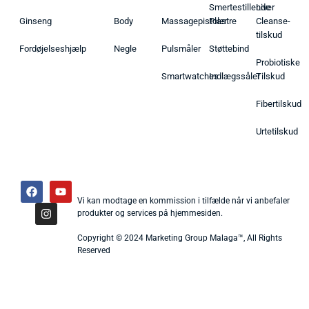
Smertestillende
Liver
Ginseng
Body
Massagepistoler
Plastre
Cleanse-
tilskud
Fordøjelseshjælp
Negle
Pulsmåler
Støttebind
Probiotiske
Smartwatches
Indlægssåler
Tilskud
Fibertilskud
Urtetilskud
Vi kan modtage en kommission i tilfælde når vi anbefaler
produkter og services på hjemmesiden.
Copyright © 2024 Marketing Group Malaga™, All Rights
Reserved