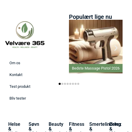
Populært lige nu
Om os
Bedste Massage Pistol 2026
Kontakt
Test produkt
Bliv tester
Helse
Søvn
Beauty
Fitness
Smertelindring
Detox
&
&
&
&
&
&