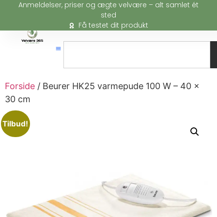
Anmeldelser, priser og ægte velvære – alt samlet ét
sted
Få testet dit produkt
Forside
/ Beurer HK25 varmepude 100 W – 40 ×
30 cm
Tilbud!