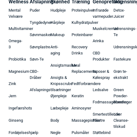
Wellness
Afslapning
Skønhed
Træning
Genopretning
Udrensnin
Mental
Puder
Hudpleje
Proteinpulver
Infrarøde
Detox-
Velvære
varmepuder
Juicer
Tyngdedyner
Hårpleje
Kulhydratpulver
Multivitaminer
Muskelcremer
Udrensnings-
Søvnmasker
Makeup
Proteinbarer
Te
Omega-
Arinka
3
Søvnplastre
Anti-
Recovery
Udrensnings
aging
Drinks
CBD
Probiotika
Søvn-Te
Produkter
Fastekure
Ansigtsmasker
Meal
Magnesium
CBD-
Replacements
Isposer &
Grøn te-
Dråber
Ansigts &
Kølespray
ekstrakt
Zink
Kropsscrubs
Fedtforbrændere
Afslapningstilsætninger
Ledsalve
Green
Jern
Øjenpleje
Keratin
Powder-
Fodmassagecremer
Blandinger
Ingefærshots
Læbepleje
Aminosyrer
Smertestillende
Liver
Ginseng
Body
Massagepistoler
Plastre
Cleanse-
tilskud
Fordøjelseshjælp
Negle
Pulsmåler
Støttebind