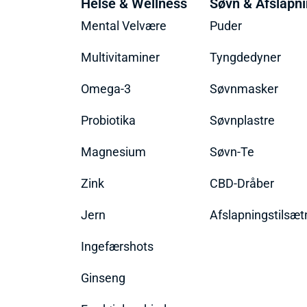
Helse & Wellness
Søvn & Afslapn
Mental Velvære
Puder
Multivitaminer
Tyngdedyner
Omega-3
Søvnmasker
Probiotika
Søvnplastre
Magnesium
Søvn-Te
Zink
CBD-Dråber
Jern
Afslapningstilsæt
Ingefærshots
Ginseng