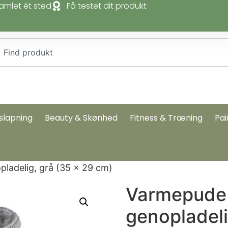
amlet ét sted
Få testet dit produkt
slapning
Beauty & Skønhed
Fitness & Træning
Pai
ladelig, grå (35 × 29 cm)
Varmepude 
genopladeli