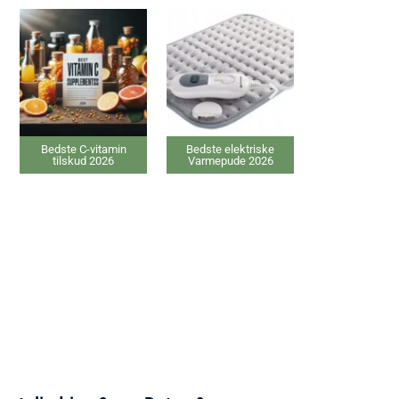
Bedste C-vitamin
Bedste elektriske
Bedste IPL hårf
tilskud 2026
Varmepude 2026
2026