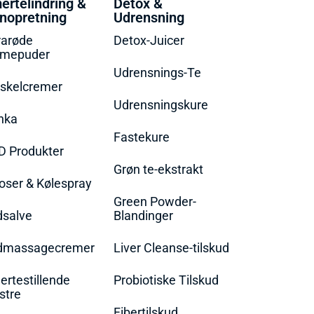
ertelindring &
Detox &
nopretning
Udrensning
rarøde
Detox-Juicer
rmepuder
Udrensnings-Te
skelcremer
Udrensningskure
nka
Fastekure
D Produkter
Grøn te-ekstrakt
oser & Kølespray
Green Powder-
dsalve
Blandinger
dmassagecremer
Liver Cleanse-tilskud
rtestillende
Probiotiske Tilskud
stre
Fibertilskud