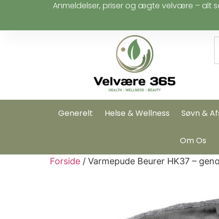
Anmeldelser, priser og ægte velvære – alt s
Generelt
Helse & Wellness
Søvn & Af
Om Os
Forside
/ Varmepude Beurer HK37 – genop