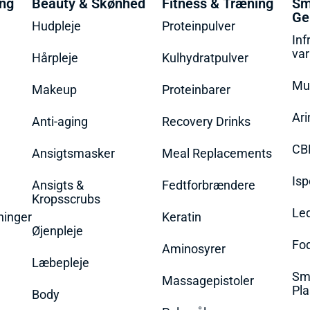
ing
Beauty & Skønhed
Fitness & Træning
Sm
Ge
Hudpleje
Proteinpulver
Inf
va
Hårpleje
Kulhydratpulver
Mu
Makeup
Proteinbarer
Ari
Anti-aging
Recovery Drinks
CB
Ansigtsmasker
Meal Replacements
Isp
Ansigts &
Fedtforbrændere
Kropsscrubs
Le
ninger
Keratin
Øjenpleje
Fo
Aminosyrer
Læbepleje
Sme
Massagepistoler
Pla
Body