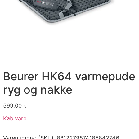
Beurer HK64 varmepude
ryg og nakke
599.00
kr.
Køb vare
Varenummer (SKU):
8812279874185842746