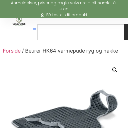
Anmeldelser, priser og ægte velvære – alt samlet ét
sted
Få testet dit produkt
Forside
/ Beurer HK64 varmepude ryg og nakke