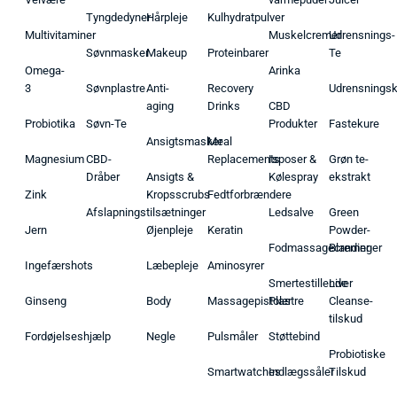
Tyngdedyner
Hårpleje
Kulhydratpulver
Multivitaminer
Muskelcremer
Udrensnings-
Søvnmasker
Makeup
Proteinbarer
Te
Omega-
Arinka
3
Søvnplastre
Anti-
Recovery
Udrensnings
aging
Drinks
CBD
Probiotika
Søvn-Te
Produkter
Fastekure
Ansigtsmasker
Meal
Magnesium
CBD-
Replacements
Isposer &
Grøn te-
Dråber
Ansigts &
Kølespray
ekstrakt
Zink
Kropsscrubs
Fedtforbrændere
Afslapningstilsætninger
Ledsalve
Green
Jern
Øjenpleje
Keratin
Powder-
Fodmassagecremer
Blandinger
Ingefærshots
Læbepleje
Aminosyrer
Smertestillende
Liver
Ginseng
Body
Massagepistoler
Plastre
Cleanse-
tilskud
Fordøjelseshjælp
Negle
Pulsmåler
Støttebind
Probiotiske
Smartwatches
Indlægssåler
Tilskud