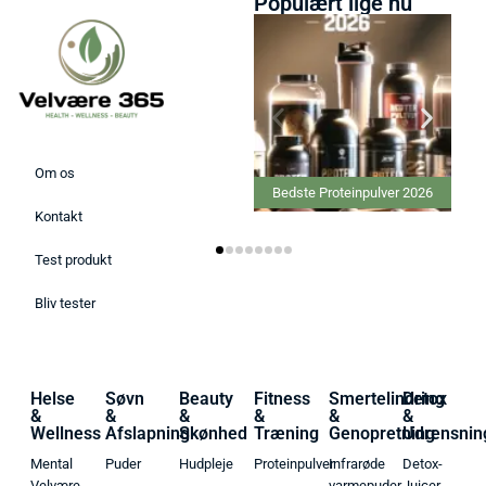
Populært lige nu
Om os
Bedste Proteinpulver 2026
Kontakt
Test produkt
Bliv tester
Helse
Søvn
Beauty
Fitness
Smertelindring
Detox
&
&
&
&
&
&
Wellness
Afslapning
Skønhed
Træning
Genopretning
Udrensnin
Mental
Puder
Hudpleje
Proteinpulver
Infrarøde
Detox-
Velvære
varmepuder
Juicer