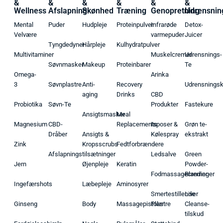
&
&
&
&
&
&
Wellness
Afslapning
Skønhed
Træning
Genopretning
Udrensnin
Mental
Puder
Hudpleje
Proteinpulver
Infrarøde
Detox-
Velvære
varmepuder
Juicer
Tyngdedyner
Hårpleje
Kulhydratpulver
Multivitaminer
Muskelcremer
Udrensnings-
Søvnmasker
Makeup
Proteinbarer
Te
Omega-
Arinka
3
Søvnplastre
Anti-
Recovery
Udrensnings
aging
Drinks
CBD
Probiotika
Søvn-Te
Produkter
Fastekure
Ansigtsmasker
Meal
Magnesium
CBD-
Replacements
Isposer &
Grøn te-
Dråber
Ansigts &
Kølespray
ekstrakt
Zink
Kropsscrubs
Fedtforbrændere
Afslapningstilsætninger
Ledsalve
Green
Jern
Øjenpleje
Keratin
Powder-
Fodmassagecremer
Blandinger
Ingefærshots
Læbepleje
Aminosyrer
Smertestillende
Liver
Ginseng
Body
Massagepistoler
Plastre
Cleanse-
tilskud