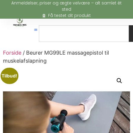
Anmeldelser, priser og ægte velvære – alt samlet ét
sted
Få testet dit produkt
Forside
/ Beurer MG99LE massagepistol til
muskelafslapning
Tilbud!