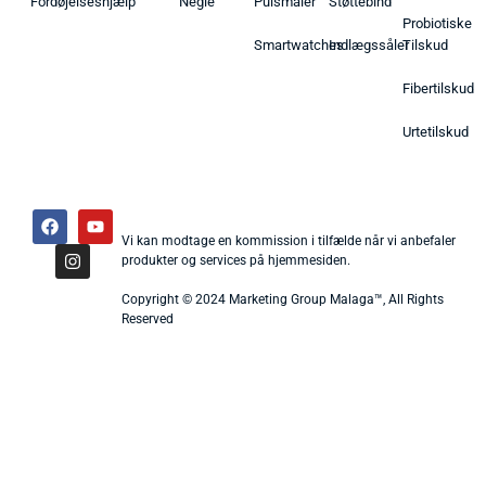
Fordøjelseshjælp
Negle
Pulsmåler
Støttebind
Probiotiske
Smartwatches
Indlægssåler
Tilskud
Fibertilskud
Urtetilskud
Vi kan modtage en kommission i tilfælde når vi anbefaler
produkter og services på hjemmesiden.
Copyright © 2024 Marketing Group Malaga™, All Rights
Reserved