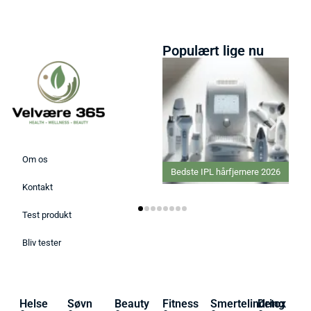
Populært lige nu
Om os
Bedste IPL hårfjernere 2026
Kontakt
Test produkt
Bliv tester
Helse
Søvn
Beauty
Fitness
Smertelindring
Detox