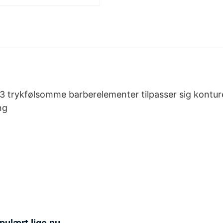
 3 trykfølsomme barberelementer tilpasser sig konture
ng
pulært lige nu