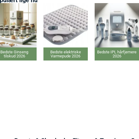
Bedste Ginseng
Bedste elektriske
Bedste IPL hårfjernere
tilskud 2026
Varmepude 2026
2026