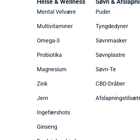
Helse & Wellness
Søvn & Afslapn
Mental Velvære
Puder
Multivitaminer
Tyngdedyner
Omega-3
Søvnmasker
Probiotika
Søvnplastre
Magnesium
Søvn-Te
Zink
CBD-Dråber
Jern
Afslapningstilsæt
Ingefærshots
Ginseng