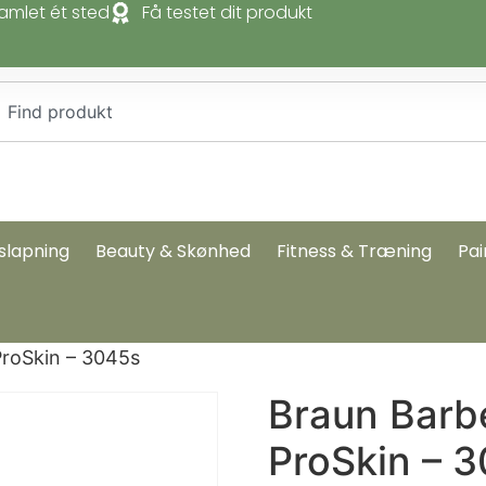
amlet ét sted
Få testet dit produkt
slapning
Beauty & Skønhed
Fitness & Træning
Pai
ProSkin – 3045s
Braun Barb
ProSkin – 