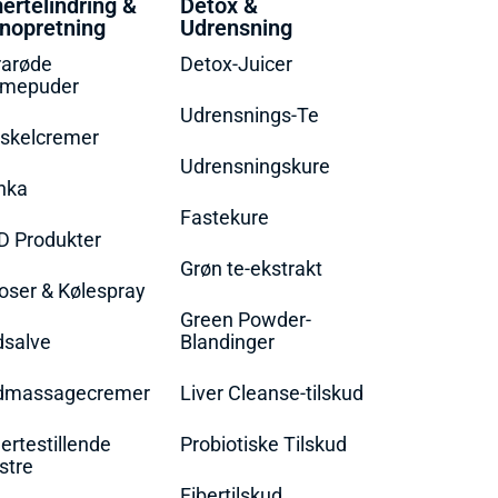
ertelindring &
Detox &
nopretning
Udrensning
rarøde
Detox-Juicer
rmepuder
Udrensnings-Te
skelcremer
Udrensningskure
nka
Fastekure
D Produkter
Grøn te-ekstrakt
oser & Kølespray
Green Powder-
dsalve
Blandinger
dmassagecremer
Liver Cleanse-tilskud
rtestillende
Probiotiske Tilskud
stre
Fibertilskud