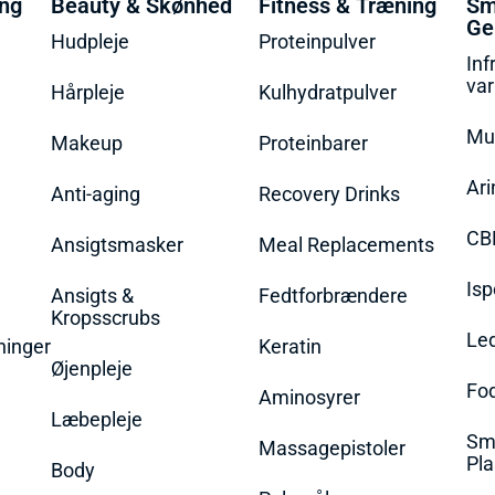
ing
Beauty & Skønhed
Fitness & Træning
Sm
Ge
Hudpleje
Proteinpulver
Inf
va
Hårpleje
Kulhydratpulver
Mu
Makeup
Proteinbarer
Ari
Anti-aging
Recovery Drinks
CB
Ansigtsmasker
Meal Replacements
Isp
Ansigts &
Fedtforbrændere
Kropsscrubs
Le
ninger
Keratin
Øjenpleje
Fo
Aminosyrer
Læbepleje
Sme
Massagepistoler
Pla
Body