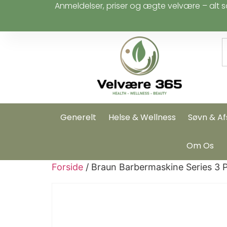
Anmeldelser, priser og ægte velvære – alt s
Generelt
Helse & Wellness
Søvn & Af
Om Os
Forside
/ Braun Barbermaskine Series 3 