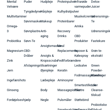
Mental
Puder
Hudpleje
Proteinpulver
Infrarøde
Detox-
Velvære
varmepuder
Juicer
Tyngdedyner
Hårpleje
Kulhydratpulver
Multivitaminer
Muskelcremer
Udrensnings-
Søvnmasker
Makeup
Proteinbarer
Te
Omega-
Arinka
3
Søvnplastre
Anti-
Recovery
Udrensnings
aging
Drinks
CBD
Probiotika
Søvn-Te
Produkter
Fastekure
Ansigtsmasker
Meal
Magnesium
CBD-
Replacements
Isposer &
Grøn te-
Dråber
Ansigts &
Kølespray
ekstrakt
Zink
Kropsscrubs
Fedtforbrændere
Afslapningstilsætninger
Ledsalve
Green
Jern
Øjenpleje
Keratin
Powder-
Fodmassagecremer
Blandinger
Ingefærshots
Læbepleje
Aminosyrer
Smertestillende
Liver
Ginseng
Body
Massagepistoler
Plastre
Cleanse-
tilskud
Fordøjelseshjælp
Negle
Pulsmåler
Støttebind
Probiotiske
Smartwatches
Indlægssåler
Tilskud