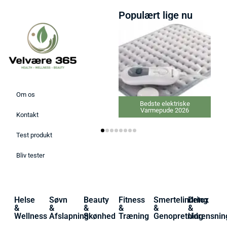
Populært lige nu
Om os
Bedste elektriske
Varmepude 2026
Kontakt
Test produkt
Bliv tester
Helse
Søvn
Beauty
Fitness
Smertelindring
Detox
&
&
&
&
&
&
Wellness
Afslapning
Skønhed
Træning
Genopretning
Udrensnin