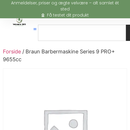
Anmeldelser, priser og ægte velvære – alt samlet ét
sted
Få testet dit produkt
Forside
/ Braun Barbermaskine Series 9 PRO+
9655cc