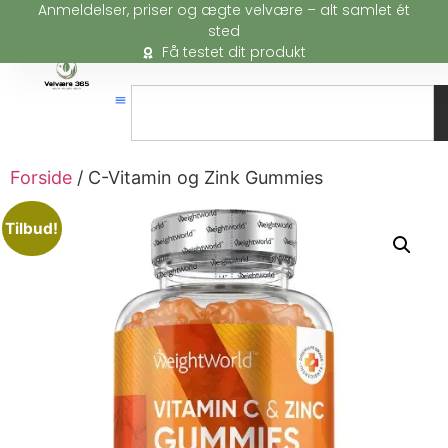
Anmeldelser, priser og ægte velvære – alt samlet ét
sted
Få testet dit produkt
Forside
/ C-Vitamin og Zink Gummies
Tilbud!