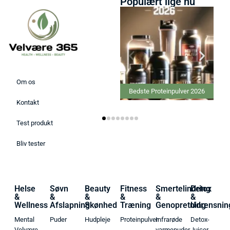
Populært lige nu
Om os
Bedste Proteinpulver 2026
Kontakt
Test produkt
Bliv tester
Helse
Søvn
Beauty
Fitness
Smertelindring
Detox
&
&
&
&
&
&
Wellness
Afslapning
Skønhed
Træning
Genopretning
Udrensnin
Mental
Puder
Hudpleje
Proteinpulver
Infrarøde
Detox-
Velvære
varmepuder
Juicer