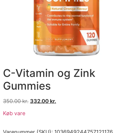
C-Vitamin og Zink
Gummies
350.00
kr.
332.00
kr.
Køb vare
Varenummer (SKU):
1036949244757121176