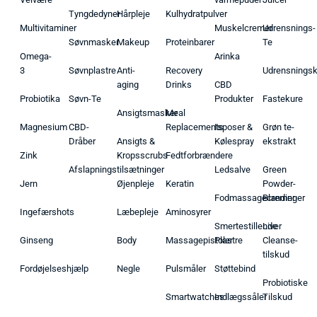
Tyngdedyner
Hårpleje
Kulhydratpulver
Multivitaminer
Muskelcremer
Udrensnings-
Søvnmasker
Makeup
Proteinbarer
Te
Omega-
Arinka
3
Søvnplastre
Anti-
Recovery
Udrensnings
aging
Drinks
CBD
Probiotika
Søvn-Te
Produkter
Fastekure
Ansigtsmasker
Meal
Magnesium
CBD-
Replacements
Isposer &
Grøn te-
Dråber
Ansigts &
Kølespray
ekstrakt
Zink
Kropsscrubs
Fedtforbrændere
Afslapningstilsætninger
Ledsalve
Green
Jern
Øjenpleje
Keratin
Powder-
Fodmassagecremer
Blandinger
Ingefærshots
Læbepleje
Aminosyrer
Smertestillende
Liver
Ginseng
Body
Massagepistoler
Plastre
Cleanse-
tilskud
Fordøjelseshjælp
Negle
Pulsmåler
Støttebind
Probiotiske
Smartwatches
Indlægssåler
Tilskud