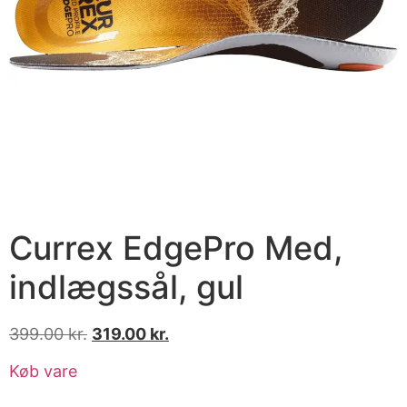
Currex EdgePro Med,
indlægssål, gul
399.00
kr.
319.00
kr.
Køb vare