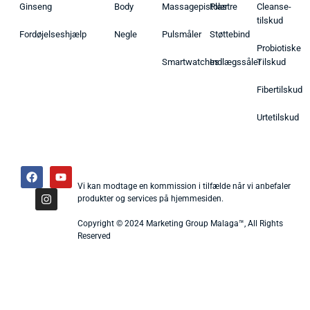
Ginseng
Body
Massagepistoler
Plastre
Cleanse-
tilskud
Fordøjelseshjælp
Negle
Pulsmåler
Støttebind
Probiotiske
Smartwatches
Indlægssåler
Tilskud
Fibertilskud
Urtetilskud
Vi kan modtage en kommission i tilfælde når vi anbefaler
produkter og services på hjemmesiden.
Copyright © 2024 Marketing Group Malaga™, All Rights
Reserved