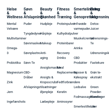
Helse
Søvn
Beauty
Fitness
Smertelindring
Detox
&
&
&
&
&
&
Wellness
Afslapning
Skønhed
Træning
Genopretning
Udrensnin
Mental
Puder
Hudpleje
Proteinpulver
Infrarøde
Detox-
Velvære
varmepuder
Juicer
Tyngdedyner
Hårpleje
Kulhydratpulver
Multivitaminer
Muskelcremer
Udrensnings-
Søvnmasker
Makeup
Proteinbarer
Te
Omega-
Arinka
3
Søvnplastre
Anti-
Recovery
Udrensnings
aging
Drinks
CBD
Probiotika
Søvn-Te
Produkter
Fastekure
Ansigtsmasker
Meal
Magnesium
CBD-
Replacements
Isposer &
Grøn te-
Dråber
Ansigts &
Kølespray
ekstrakt
Zink
Kropsscrubs
Fedtforbrændere
Afslapningstilsætninger
Ledsalve
Green
Jern
Øjenpleje
Keratin
Powder-
Fodmassagecremer
Blandinger
Ingefærshots
Læbepleje
Aminosyrer
Smertestillende
Liver