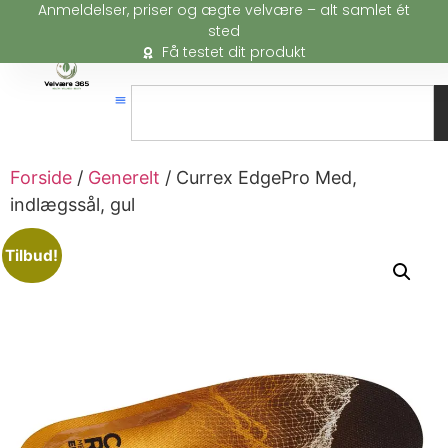
Anmeldelser, priser og ægte velvære – alt samlet ét
sted
Få testet dit produkt
Forside
/
Generelt
/ Currex EdgePro Med,
indlægssål, gul
Tilbud!