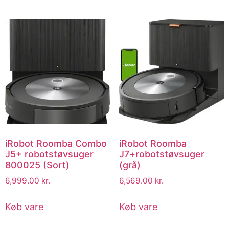
iRobot Roomba Combo
iRobot Roomba
J5+ robotstøvsuger
J7+robotstøvsuger
800025 (Sort)
(grå)
6,999.00
kr.
6,569.00
kr.
Køb vare
Køb vare