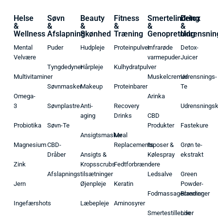
Helse
Søvn
Beauty
Fitness
Smertelindring
Detox
&
&
&
&
&
&
Wellness
Afslapning
Skønhed
Træning
Genopretning
Udrensnin
Mental
Puder
Hudpleje
Proteinpulver
Infrarøde
Detox-
Velvære
varmepuder
Juicer
Tyngdedyner
Hårpleje
Kulhydratpulver
Multivitaminer
Muskelcremer
Udrensnings-
Søvnmasker
Makeup
Proteinbarer
Te
Omega-
Arinka
3
Søvnplastre
Anti-
Recovery
Udrensnings
aging
Drinks
CBD
Probiotika
Søvn-Te
Produkter
Fastekure
Ansigtsmasker
Meal
Magnesium
CBD-
Replacements
Isposer &
Grøn te-
Dråber
Ansigts &
Kølespray
ekstrakt
Zink
Kropsscrubs
Fedtforbrændere
Afslapningstilsætninger
Ledsalve
Green
Jern
Øjenpleje
Keratin
Powder-
Fodmassagecremer
Blandinger
Ingefærshots
Læbepleje
Aminosyrer
Smertestillende
Liver