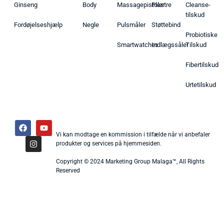
Ginseng
Body
Massagepistoler
Plastre
Cleanse-
tilskud
Fordøjelseshjælp
Negle
Pulsmåler
Støttebind
Probiotiske
Smartwatches
Indlægssåler
Tilskud
Fibertilskud
Urtetilskud
Vi kan modtage en kommission i tilfælde når vi anbefaler
produkter og services på hjemmesiden.
Copyright © 2024 Marketing Group Malaga™, All Rights
Reserved