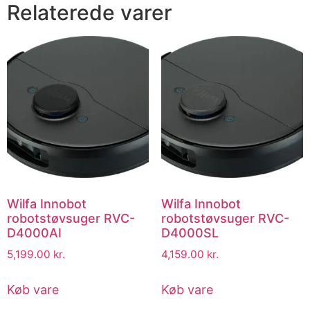
Relaterede varer
Wilfa Innobot
Wilfa Innobot
robotstøvsuger RVC-
robotstøvsuger RVC-
D4000AI
D4000SL
5,199.00
kr.
4,159.00
kr.
Køb vare
Køb vare