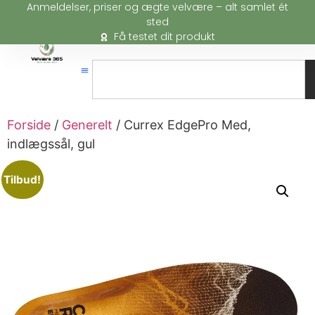
Anmeldelser, priser og ægte velvære – alt samlet ét
sted
Få testet dit produkt
Forside
/
Generelt
/ Currex EdgePro Med,
indlægssål, gul
Tilbud!