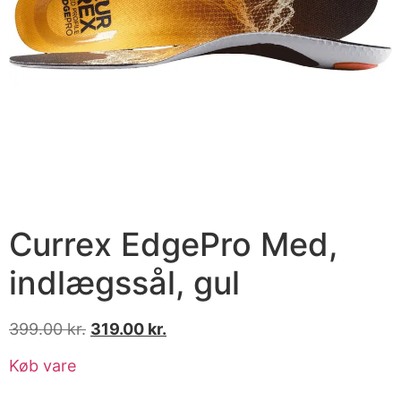
Currex EdgePro Med,
indlægssål, gul
399.00
kr.
319.00
kr.
Køb vare