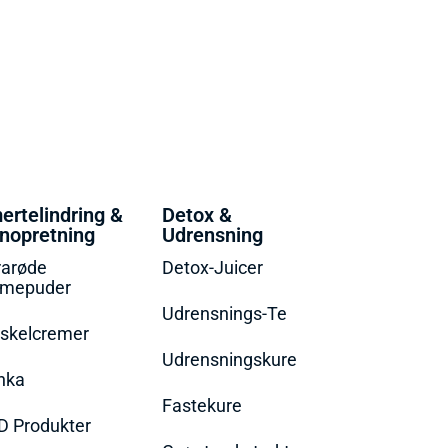
ertelindring &
Detox &
nopretning
Udrensning
rarøde
Detox-Juicer
rmepuder
Udrensnings-Te
skelcremer
Udrensningskure
nka
Fastekure
D Produkter