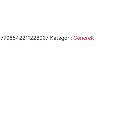
87798542211228907
Kategori:
Generelt