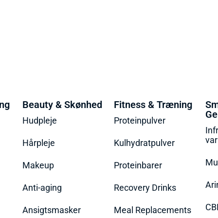
ing
Beauty & Skønhed
Fitness & Træning
Sm
Ge
Hudpleje
Proteinpulver
Inf
va
Hårpleje
Kulhydratpulver
Mu
Makeup
Proteinbarer
Ari
Anti-aging
Recovery Drinks
CB
Ansigtsmasker
Meal Replacements