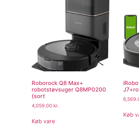
Roborock Q8 Max+
iRobo
robotstøvsuger Q8MP0200
J7+ro
(sort
6,569
4,059.00
kr.
Køb v
Køb vare