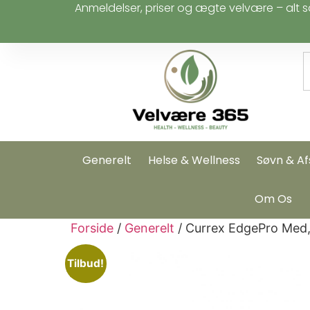
Anmeldelser, priser og ægte velvære – alt s
Generelt
Helse & Wellness
Søvn & Af
Om Os
Forside
/
Generelt
/ Currex EdgePro Med, 
Tilbud!