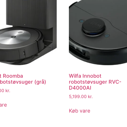
t Roomba
Wilfa Innobot
botstøvsuger (grå)
robotstøvsuger RVC-
D4000AI
.00
kr.
5,199.00
kr.
are
Køb vare