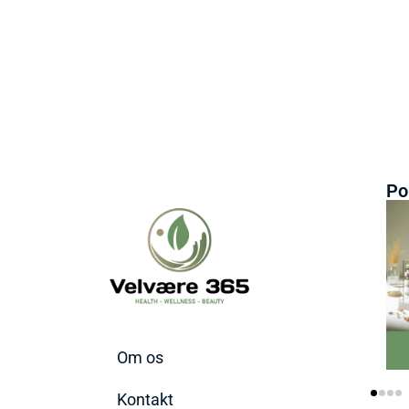
Po
Bedste Ginseng
Om os
tilskud 2026
Kontakt