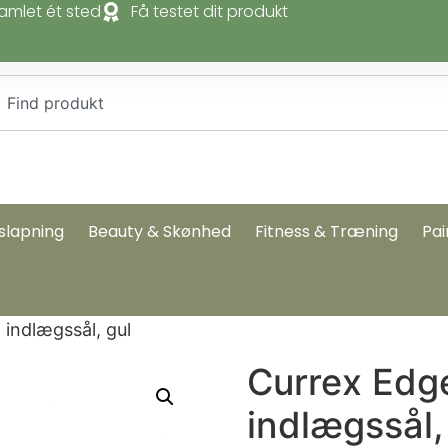
amlet ét sted
Få testet dit produkt
slapning
Beauty & Skønhed
Fitness & Træning
Pai
indlægssål, gul
Currex Edg
indlægssål,