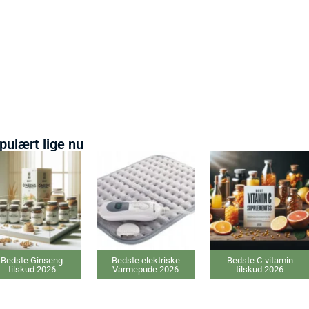
pulært lige nu
Bedste elektriske
Bedste C-vitamin
Bedste IPL hårfjernere
Varmepude 2026
tilskud 2026
2026