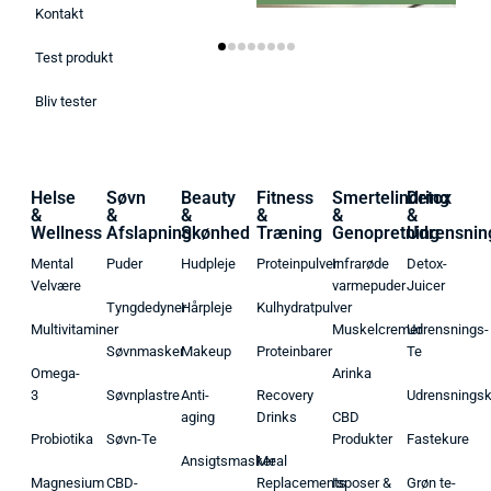
Varmepude 
Kontakt
Test produkt
Bliv tester
Helse
Søvn
Beauty
Fitness
Smertelindring
Detox
&
&
&
&
&
&
Wellness
Afslapning
Skønhed
Træning
Genopretning
Udrensnin
Mental
Puder
Hudpleje
Proteinpulver
Infrarøde
Detox-
Velvære
varmepuder
Juicer
Tyngdedyner
Hårpleje
Kulhydratpulver
Multivitaminer
Muskelcremer
Udrensnings-
Søvnmasker
Makeup
Proteinbarer
Te
Omega-
Arinka
3
Søvnplastre
Anti-
Recovery
Udrensnings
aging
Drinks
CBD
Probiotika
Søvn-Te
Produkter
Fastekure
Ansigtsmasker
Meal
Magnesium
CBD-
Replacements
Isposer &
Grøn te-