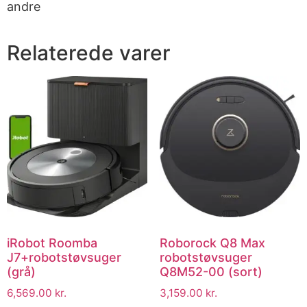
andre
Relaterede varer
iRobot Roomba
Roborock Q8 Max
J7+robotstøvsuger
robotstøvsuger
(grå)
Q8M52-00 (sort)
6,569.00
kr.
3,159.00
kr.