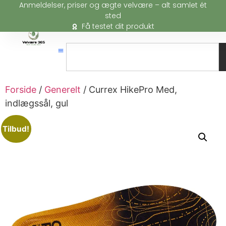
Anmeldelser, priser og ægte velvære – alt samlet ét
sted
Få testet dit produkt
Forside
/
Generelt
/ Currex HikePro Med,
indlægssål, gul
Tilbud!