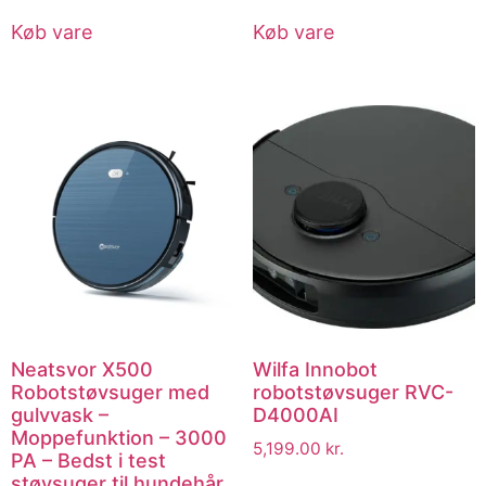
Køb vare
Køb vare
Neatsvor X500
Wilfa Innobot
Robotstøvsuger med
robotstøvsuger RVC-
gulvvask –
D4000AI
Moppefunktion – 3000
5,199.00
kr.
PA – Bedst i test
støvsuger til hundehår