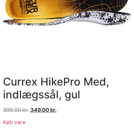
Currex HikePro Med,
indlægssål, gul
399.00
kr.
349.00
kr.
Køb vare