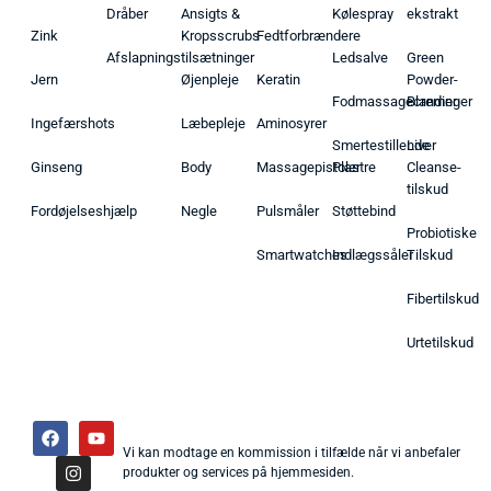
Dråber
Ansigts &
Kølespray
ekstrakt
Zink
Kropsscrubs
Fedtforbrændere
Afslapningstilsætninger
Ledsalve
Green
Jern
Øjenpleje
Keratin
Powder-
Fodmassagecremer
Blandinger
Ingefærshots
Læbepleje
Aminosyrer
Smertestillende
Liver
Ginseng
Body
Massagepistoler
Plastre
Cleanse-
tilskud
Fordøjelseshjælp
Negle
Pulsmåler
Støttebind
Probiotiske
Smartwatches
Indlægssåler
Tilskud
Fibertilskud
Urtetilskud
Vi kan modtage en kommission i tilfælde når vi anbefaler
produkter og services på hjemmesiden.