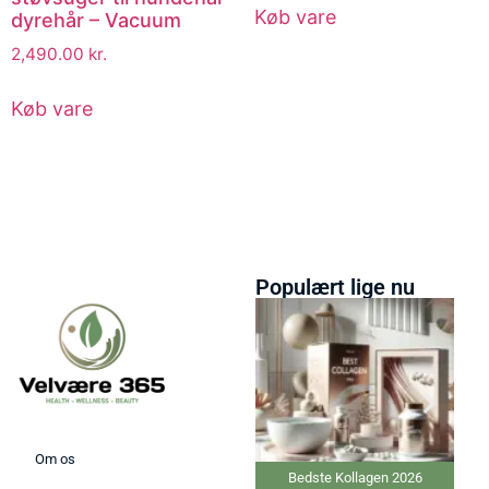
Køb vare
dyrehår – Vacuum
2,490.00
kr.
Køb vare
Populært lige nu
Om os
Bedste Kollagen 2026
Bedste elekt