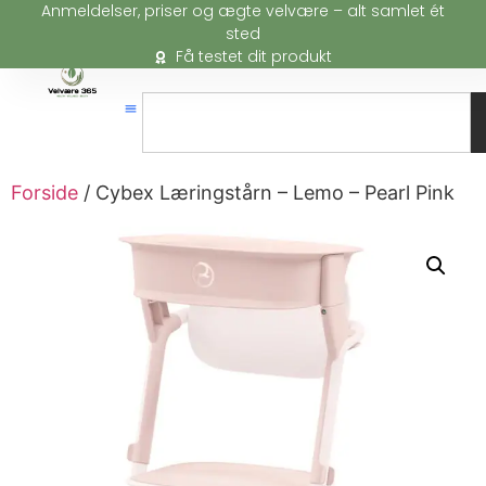
Anmeldelser, priser og ægte velvære – alt samlet ét
sted
Få testet dit produkt
Forside
/ Cybex Læringstårn – Lemo – Pearl Pink