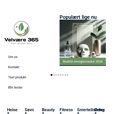
Populært lige nu
Om os
Bedste Ansigtsmaske 2026
Kontakt
Test produkt
Bliv tester
Helse
Søvn
Beauty
Fitness
Smertelindring
Detox
&
&
&
&
&
&