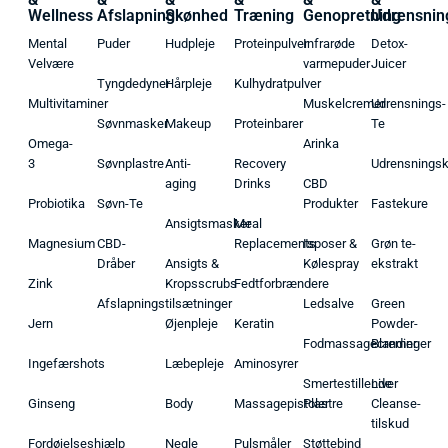
Wellness
Afslapning
Skønhed
Træning
Genopretning
Udrensnin
Mental
Puder
Hudpleje
Proteinpulver
Infrarøde
Detox-
Velvære
varmepuder
Juicer
Tyngdedyner
Hårpleje
Kulhydratpulver
Multivitaminer
Muskelcremer
Udrensnings-
Søvnmasker
Makeup
Proteinbarer
Te
Omega-
Arinka
3
Søvnplastre
Anti-
Recovery
Udrensnings
aging
Drinks
CBD
Probiotika
Søvn-Te
Produkter
Fastekure
Ansigtsmasker
Meal
Magnesium
CBD-
Replacements
Isposer &
Grøn te-
Dråber
Ansigts &
Kølespray
ekstrakt
Zink
Kropsscrubs
Fedtforbrændere
Afslapningstilsætninger
Ledsalve
Green
Jern
Øjenpleje
Keratin
Powder-
Fodmassagecremer
Blandinger
Ingefærshots
Læbepleje
Aminosyrer
Smertestillende
Liver
Ginseng
Body
Massagepistoler
Plastre
Cleanse-
tilskud
Fordøjelseshjælp
Negle
Pulsmåler
Støttebind