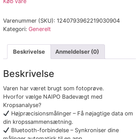
Køb vare
Varenummer (SKU):
1240793962219030904
Kategori:
Generelt
Beskrivelse
Anmeldelser (0)
Beskrivelse
Varen har været brugt som fotoprøve.
Hvorfor vælge NAIPO Badevægt med
Kropsanalyse?
Højpræcisionsmålinger – Få nøjagtige data om
din kropssammensætning.
Bluetooth-forbindelse – Synkroniser dine
målinger automatisk til en app.