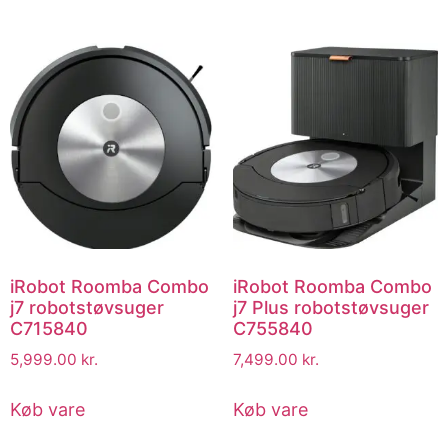
iRobot Roomba Combo
iRobot Roomba Combo
j7 robotstøvsuger
j7 Plus robotstøvsuger
C715840
C755840
5,999.00
kr.
7,499.00
kr.
Køb vare
Køb vare