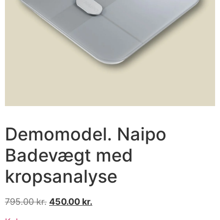
Demomodel. Naipo
Badevægt med
kropsanalyse
795.00
kr.
450.00
kr.