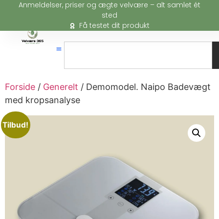
Anmeldelser, priser og ægte velvære – alt samlet ét
sted
Få testet dit produkt
Forside
/
Generelt
/ Demomodel. Naipo Badevægt
med kropsanalyse
Tilbud!