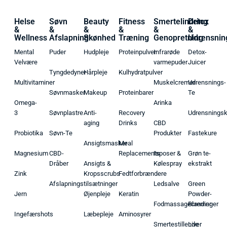
Helse
Søvn
Beauty
Fitness
Smertelindring
Detox
&
&
&
&
&
&
Wellness
Afslapning
Skønhed
Træning
Genopretning
Udrensnin
Mental
Puder
Hudpleje
Proteinpulver
Infrarøde
Detox-
Velvære
varmepuder
Juicer
Tyngdedyner
Hårpleje
Kulhydratpulver
Multivitaminer
Muskelcremer
Udrensnings-
Søvnmasker
Makeup
Proteinbarer
Te
Omega-
Arinka
3
Søvnplastre
Anti-
Recovery
Udrensnings
aging
Drinks
CBD
Probiotika
Søvn-Te
Produkter
Fastekure
Ansigtsmasker
Meal
Magnesium
CBD-
Replacements
Isposer &
Grøn te-
Dråber
Ansigts &
Kølespray
ekstrakt
Zink
Kropsscrubs
Fedtforbrændere
Afslapningstilsætninger
Ledsalve
Green
Jern
Øjenpleje
Keratin
Powder-
Fodmassagecremer
Blandinger
Ingefærshots
Læbepleje
Aminosyrer
Smertestillende
Liver