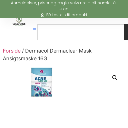
Anmeldelser, priser og ægte velvære – alt samlet ét
sted
Få testet dit produkt
Forside
/ Dermacol Dermaclear Mask
Ansigtsmaske 16G