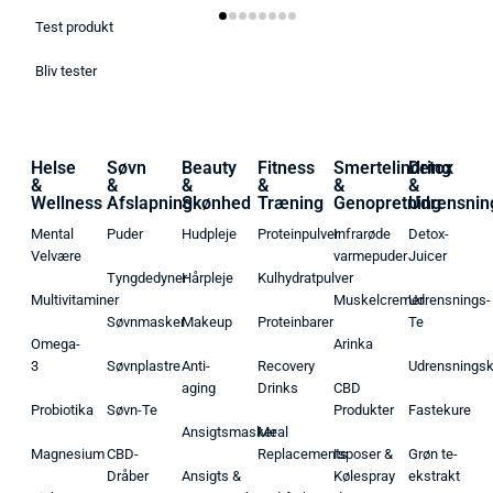
Test produkt
Bliv tester
Helse
Søvn
Beauty
Fitness
Smertelindring
Detox
&
&
&
&
&
&
Wellness
Afslapning
Skønhed
Træning
Genopretning
Udrensnin
Mental
Puder
Hudpleje
Proteinpulver
Infrarøde
Detox-
Velvære
varmepuder
Juicer
Tyngdedyner
Hårpleje
Kulhydratpulver
Multivitaminer
Muskelcremer
Udrensnings-
Søvnmasker
Makeup
Proteinbarer
Te
Omega-
Arinka
3
Søvnplastre
Anti-
Recovery
Udrensnings
aging
Drinks
CBD
Probiotika
Søvn-Te
Produkter
Fastekure
Ansigtsmasker
Meal
Magnesium
CBD-
Replacements
Isposer &
Grøn te-
Dråber
Ansigts &
Kølespray
ekstrakt