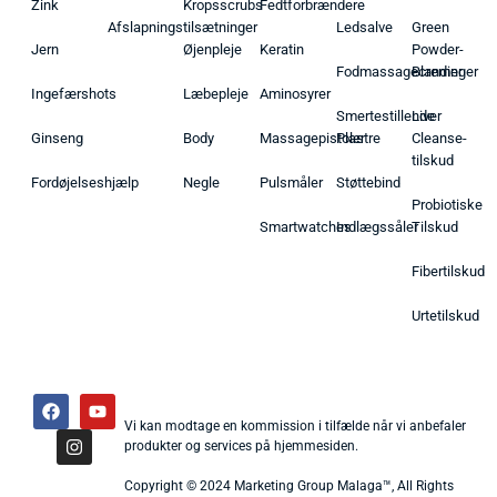
Zink
Kropsscrubs
Fedtforbrændere
Afslapningstilsætninger
Ledsalve
Green
Jern
Øjenpleje
Keratin
Powder-
Fodmassagecremer
Blandinger
Ingefærshots
Læbepleje
Aminosyrer
Smertestillende
Liver
Ginseng
Body
Massagepistoler
Plastre
Cleanse-
tilskud
Fordøjelseshjælp
Negle
Pulsmåler
Støttebind
Probiotiske
Smartwatches
Indlægssåler
Tilskud
Fibertilskud
Urtetilskud
Vi kan modtage en kommission i tilfælde når vi anbefaler
produkter og services på hjemmesiden.
Copyright © 2024 Marketing Group Malaga™, All Rights