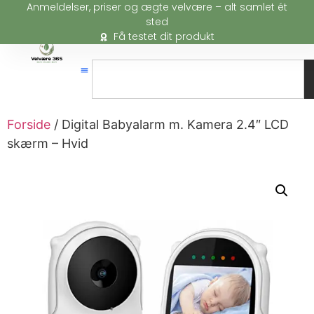
Anmeldelser, priser og ægte velvære – alt samlet ét
sted
Få testet dit produkt
Forside
/ Digital Babyalarm m. Kamera 2.4″ LCD
skærm – Hvid