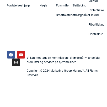
tilskud
Fordøjelseshjælp
Negle
Pulsmåler
Støttebind
Probiotiske
Smartwatches
Indlægssåler
Tilskud
Fibertilskud
Urtetilskud
Vi kan modtage en kommission i tilfælde når vi anbefaler
produkter og services på hjemmesiden.
Copyright © 2024 Marketing Group Malaga™, All Rights
Reserved