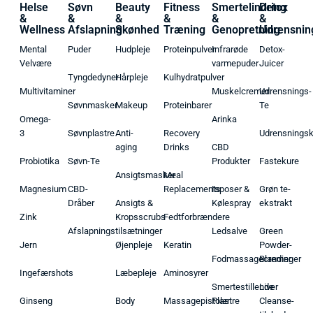
Helse
Søvn
Beauty
Fitness
Smertelindring
Detox
&
&
&
&
&
&
Wellness
Afslapning
Skønhed
Træning
Genopretning
Udrensnin
Mental
Puder
Hudpleje
Proteinpulver
Infrarøde
Detox-
Velvære
varmepuder
Juicer
Tyngdedyner
Hårpleje
Kulhydratpulver
Multivitaminer
Muskelcremer
Udrensnings-
Søvnmasker
Makeup
Proteinbarer
Te
Omega-
Arinka
3
Søvnplastre
Anti-
Recovery
Udrensnings
aging
Drinks
CBD
Probiotika
Søvn-Te
Produkter
Fastekure
Ansigtsmasker
Meal
Magnesium
CBD-
Replacements
Isposer &
Grøn te-
Dråber
Ansigts &
Kølespray
ekstrakt
Zink
Kropsscrubs
Fedtforbrændere
Afslapningstilsætninger
Ledsalve
Green
Jern
Øjenpleje
Keratin
Powder-
Fodmassagecremer
Blandinger
Ingefærshots
Læbepleje
Aminosyrer
Smertestillende
Liver
Ginseng
Body
Massagepistoler
Plastre
Cleanse-