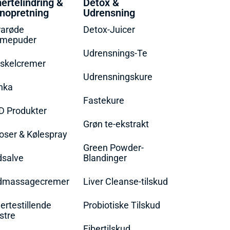
ertelindring &
Detox &
nopretning
Udrensning
rarøde
Detox-Juicer
rmepuder
Udrensnings-Te
skelcremer
Udrensningskure
nka
Fastekure
D Produkter
Grøn te-ekstrakt
oser & Kølespray
Green Powder-
dsalve
Blandinger
dmassagecremer
Liver Cleanse-tilskud
rtestillende
Probiotiske Tilskud
stre
Fibertilskud