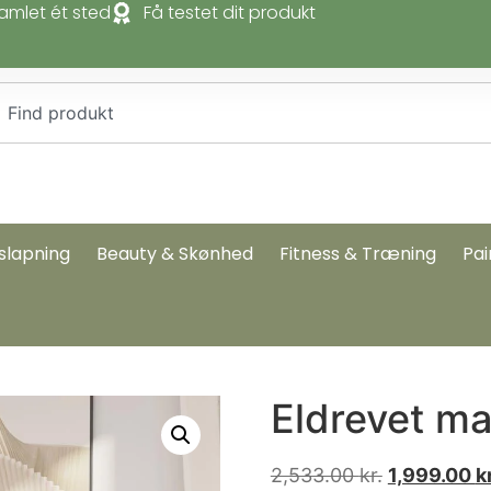
amlet ét sted
Få testet dit produkt
slapning
Beauty & Skønhed
Fitness & Træning
Pai
Eldrevet ma
2,533.00
kr.
1,999.00
kr