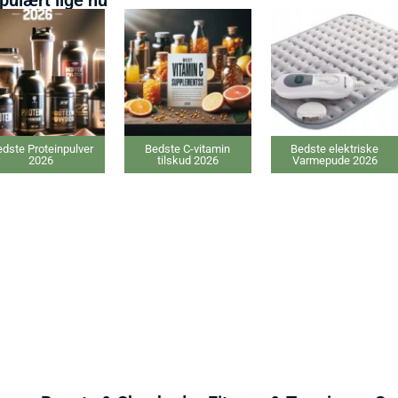
r
Bedste C-vitamin
Bedste elektriske
Bedste G
tilskud 2026
Varmepude 2026
tilskud