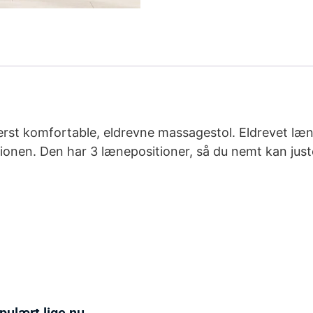
yderst komfortable, eldrevne massagestol. Eldrevet l
tionen. Den har 3 lænepositioner, så du nemt kan ju
pulært lige nu