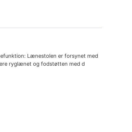
ænefunktion: Lænestolen er forsynet med
stere ryglænet og fodstøtten med d