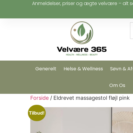
Anmeldelser, priser og ægte velvære – alt s
Generelt
Helse & Wellness
Søvn & Af
Om Os
Forside
/ Eldrevet massagestol fløjl pink
Tilbud!