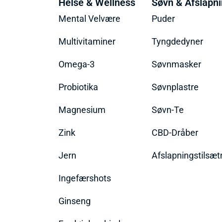
Helse & Wellness
Søvn & Afslapn
Mental Velvære
Puder
Multivitaminer
Tyngdedyner
Omega-3
Søvnmasker
Probiotika
Søvnplastre
Magnesium
Søvn-Te
Zink
CBD-Dråber
Jern
Afslapningstilsæt
Ingefærshots
Ginseng