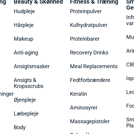
ing
Beauty & Skønhed
Fitness & Træning
Sm
Ge
Hudpleje
Proteinpulver
Inf
va
Hårpleje
Kulhydratpulver
Mu
Makeup
Proteinbarer
Ari
Anti-aging
Recovery Drinks
CB
Ansigtsmasker
Meal Replacements
Isp
Ansigts &
Fedtforbrændere
Kropsscrubs
Le
ninger
Keratin
Øjenpleje
Fo
Aminosyrer
Læbepleje
Sme
Massagepistoler
Pla
Body