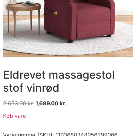
Eldrevet massagestol
stof vinrød
2,653.00
kr.
1,699.00
kr.
Køb vare
Varenummer (SKU):
1193680348956299066