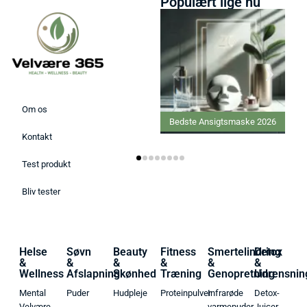
Populært lige nu
Om os
Bedste Ansigtsmaske 2026
Kontakt
Test produkt
Bliv tester
Helse
Søvn
Beauty
Fitness
Smertelindring
Detox
&
&
&
&
&
&
Wellness
Afslapning
Skønhed
Træning
Genopretning
Udrensnin
Mental
Puder
Hudpleje
Proteinpulver
Infrarøde
Detox-
Velvære
varmepuder
Juicer