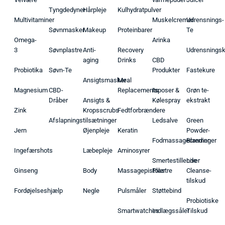
Tyngdedyner
Hårpleje
Kulhydratpulver
Multivitaminer
Muskelcremer
Udrensnings-
Søvnmasker
Makeup
Proteinbarer
Te
Omega-
Arinka
3
Søvnplastre
Anti-
Recovery
Udrensnings
aging
Drinks
CBD
Probiotika
Søvn-Te
Produkter
Fastekure
Ansigtsmasker
Meal
Magnesium
CBD-
Replacements
Isposer &
Grøn te-
Dråber
Ansigts &
Kølespray
ekstrakt
Zink
Kropsscrubs
Fedtforbrændere
Afslapningstilsætninger
Ledsalve
Green
Jern
Øjenpleje
Keratin
Powder-
Fodmassagecremer
Blandinger
Ingefærshots
Læbepleje
Aminosyrer
Smertestillende
Liver
Ginseng
Body
Massagepistoler
Plastre
Cleanse-
tilskud
Fordøjelseshjælp
Negle
Pulsmåler
Støttebind
Probiotiske
Smartwatches
Indlægssåler
Tilskud