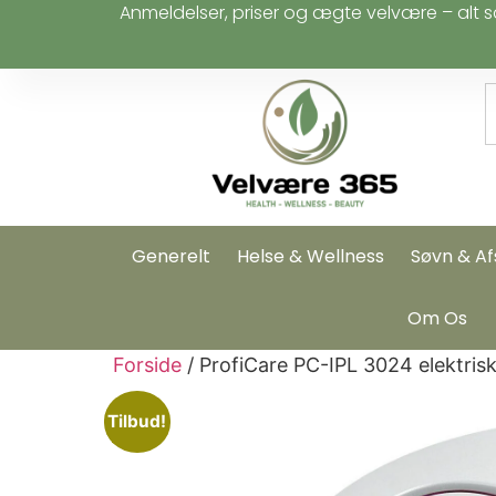
Anmeldelser, priser og ægte velvære – alt s
Generelt
Helse & Wellness
Søvn & Af
Om Os
Forside
/ ProfiCare PC-IPL 3024 elektrisk
Tilbud!