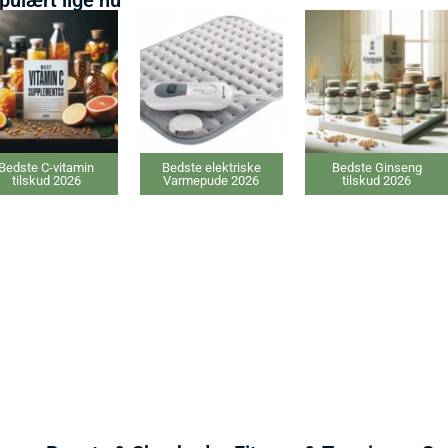
dste C-vitamin
Bedste elektriske
Bedste Ginseng
tilskud 2026
Varmepude 2026
tilskud 2026