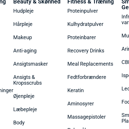
ing
Beauty & Skønhed
Fitness & Træning
Sm
Ge
Hudpleje
Proteinpulver
Inf
va
Hårpleje
Kulhydratpulver
Mu
Makeup
Proteinbarer
Ari
Anti-aging
Recovery Drinks
CB
Ansigtsmasker
Meal Replacements
Isp
Ansigts &
Fedtforbrændere
Kropsscrubs
Le
ninger
Keratin
Øjenpleje
Fo
Aminosyrer
Læbepleje
Sme
Massagepistoler
Pla
Body