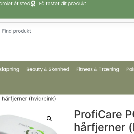
amlet ét sted
Få testet dit produkt
slapning
Beauty & Skønhed
Fitness & Træning
Pai
 hårfjerner (hvid/pink)
ProfiCare P
hårfjerner 