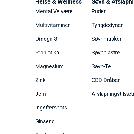
Helse & Wellness
Søvn & Afslapn
Mental Velvære
Puder
Multivitaminer
Tyngdedyner
Omega-3
Søvnmasker
Probiotika
Søvnplastre
Magnesium
Søvn-Te
Zink
CBD-Dråber
Jern
Afslapningstilsæt
Ingefærshots
Ginseng