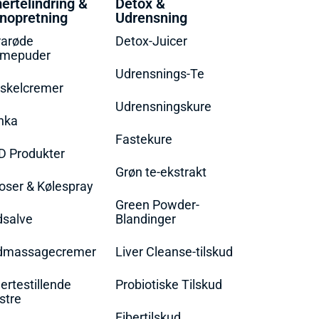
ertelindring &
Detox &
nopretning
Udrensning
rarøde
Detox-Juicer
rmepuder
Udrensnings-Te
skelcremer
Udrensningskure
nka
Fastekure
D Produkter
Grøn te-ekstrakt
oser & Kølespray
Green Powder-
dsalve
Blandinger
dmassagecremer
Liver Cleanse-tilskud
rtestillende
Probiotiske Tilskud
stre
Fibertilskud