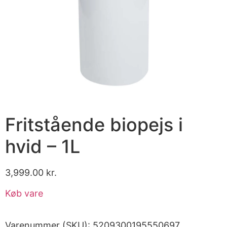
Fritstående biopejs i
hvid – 1L
3,999.00
kr.
Køb vare
Varenummer (SKU):
5209300195550697