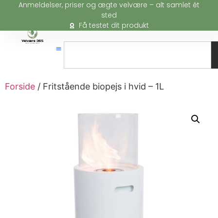
Anmeldelser, priser og ægte velvære – alt samlet ét
sted
Få testet dit produkt
Forside
/ Fritstående biopejs i hvid – 1L