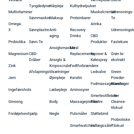
Tyngdedyner
Hårpleje
Kulhydratpulver
Multivitaminer
Muskelcremer
Udrensnings-
Søvnmasker
Makeup
Proteinbarer
Te
Omega-
Arinka
3
Søvnplastre
Anti-
Recovery
Udrensnings
aging
Drinks
CBD
Probiotika
Søvn-Te
Produkter
Fastekure
Ansigtsmasker
Meal
Magnesium
CBD-
Replacements
Isposer &
Grøn te-
Dråber
Ansigts &
Kølespray
ekstrakt
Zink
Kropsscrubs
Fedtforbrændere
Afslapningstilsætninger
Ledsalve
Green
Jern
Øjenpleje
Keratin
Powder-
Fodmassagecremer
Blandinger
Ingefærshots
Læbepleje
Aminosyrer
Smertestillende
Liver
Ginseng
Body
Massagepistoler
Plastre
Cleanse-
tilskud
Fordøjelseshjælp
Negle
Pulsmåler
Støttebind
Probiotiske
Smartwatches
Indlægssåler
Tilskud