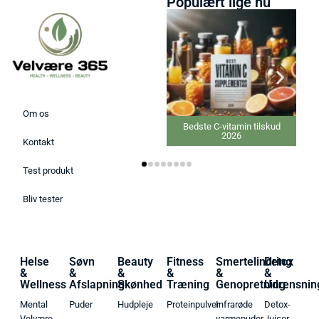
Populært lige nu
Om os
Bedste C-vitamin tilskud
2026
Kontakt
Test produkt
Bliv tester
Helse
Søvn
Beauty
Fitness
Smertelindring
Detox
&
&
&
&
&
&
Wellness
Afslapning
Skønhed
Træning
Genopretning
Udrensnin
Mental
Puder
Hudpleje
Proteinpulver
Infrarøde
Detox-
Velvære
varmepuder
Juicer