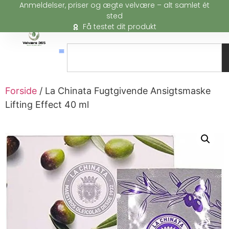
Anmeldelser, priser og ægte velvære – alt samlet ét
sted
Få testet dit produkt
Forside
/ La Chinata Fugtgivende Ansigtsmaske
Lifting Effect 40 ml