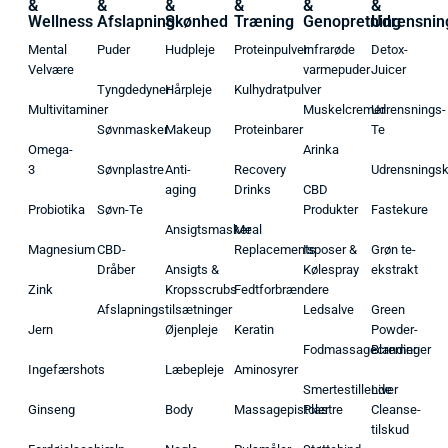
&
&
&
&
&
&
Wellness
Afslapning
Skønhed
Træning
Genopretning
Udrensnin
Mental
Puder
Hudpleje
Proteinpulver
Infrarøde
Detox-
Velvære
varmepuder
Juicer
Tyngdedyner
Hårpleje
Kulhydratpulver
Multivitaminer
Muskelcremer
Udrensnings-
Søvnmasker
Makeup
Proteinbarer
Te
Omega-
Arinka
3
Søvnplastre
Anti-
Recovery
Udrensnings
aging
Drinks
CBD
Probiotika
Søvn-Te
Produkter
Fastekure
Ansigtsmasker
Meal
Magnesium
CBD-
Replacements
Isposer &
Grøn te-
Dråber
Ansigts &
Kølespray
ekstrakt
Zink
Kropsscrubs
Fedtforbrændere
Afslapningstilsætninger
Ledsalve
Green
Jern
Øjenpleje
Keratin
Powder-
Fodmassagecremer
Blandinger
Ingefærshots
Læbepleje
Aminosyrer
Smertestillende
Liver
Ginseng
Body
Massagepistoler
Plastre
Cleanse-
tilskud