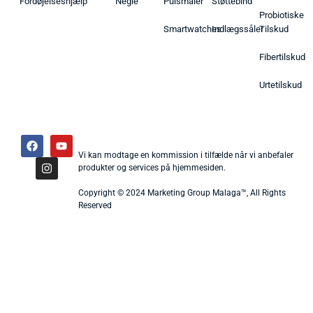
Fordøjelseshjælp
Negle
Pulsmåler
Støttebind
Probiotiske
Smartwatches
Indlægssåler
Tilskud
Fibertilskud
Urtetilskud
Vi kan modtage en kommission i tilfælde når vi anbefaler
produkter og services på hjemmesiden.
Copyright © 2024 Marketing Group Malaga™, All Rights
Reserved