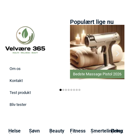
Populært lige nu
Om os
Bedste Massage Pistol 2026
Kontakt
Test produkt
Bliv tester
Helse
Søvn
Beauty
Fitness
Smertelindring
Detox