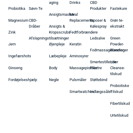
aging
Drinks
CBD
Probiotika
Søvn-Te
Produkter
Fastekure
Ansigtsmasker
Meal
Magnesium
CBD-
Replacements
Isposer &
Grøn te-
Dråber
Ansigts &
Kølespray
ekstrakt
Zink
Kropsscrubs
Fedtforbrændere
Afslapningstilsætninger
Ledsalve
Green
Jern
Øjenpleje
Keratin
Powder-
Fodmassagecremer
Blandinger
Ingefærshots
Læbepleje
Aminosyrer
Smertestillende
Liver
Ginseng
Body
Massagepistoler
Plastre
Cleanse-
tilskud
Fordøjelseshjælp
Negle
Pulsmåler
Støttebind
Probiotiske
Smartwatches
Indlægssåler
Tilskud
Fibertilskud
Urtetilskud