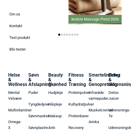
Om os
Bedste Massage Pistol 2026
Kontakt
Test produkt
Bliv tester
Helse
Søvn
Beauty
Fitness
Smertelindring
Detox
&
&
&
&
&
&
Wellness
Afslapning
Skønhed
Træning
Genopretning
Udrensnin
Mental
Puder
Hudpleje
Proteinpulver
Infrarøde
Detox-
Velvære
varmepuder
Juicer
Tyngdedyner
Hårpleje
Kulhydratpulver
Multivitaminer
Muskelcremer
Udrensnings-
Søvnmasker
Makeup
Proteinbarer
Te
Omega-
Arinka
3
Søvnplastre
Anti-
Recovery
Udrensnings