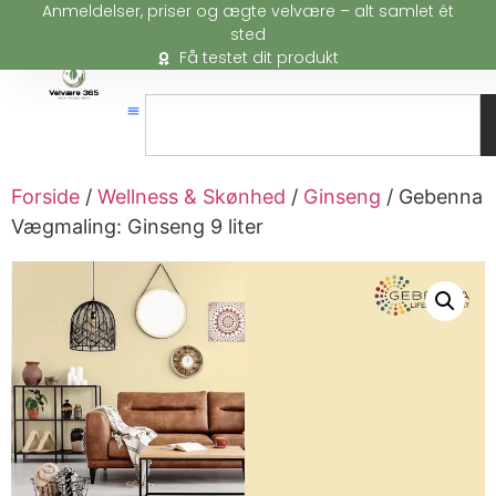
Anmeldelser, priser og ægte velvære – alt samlet ét
sted
Få testet dit produkt
Forside
/
Wellness & Skønhed
/
Ginseng
/ Gebenna
Vægmaling: Ginseng 9 liter