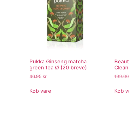
Pukka Ginseng matcha
Beaut
green tea Ø (20 breve)
Clean
46.95
kr.
199.0
Køb vare
Køb v