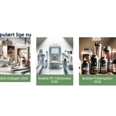
pulært lige nu
dste Kollagen 2026
Bedste IPL hårfjernere
Bedste Proteinpulver
2026
2026