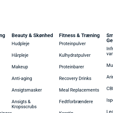
ing
Beauty & Skønhed
Fitness & Træning
Sm
Ge
Hudpleje
Proteinpulver
Inf
va
Hårpleje
Kulhydratpulver
Mu
Makeup
Proteinbarer
Ari
Anti-aging
Recovery Drinks
CB
Ansigtsmasker
Meal Replacements
Isp
Ansigts &
Fedtforbrændere
Kropsscrubs
Le