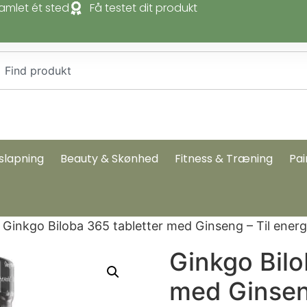
amlet ét sted
Få testet dit produkt
slapning
Beauty & Skønhed
Fitness & Træning
Pai
 Ginkgo Biloba 365 tabletter med Ginseng – Til ener
Ginkgo Bilo
med Ginseng