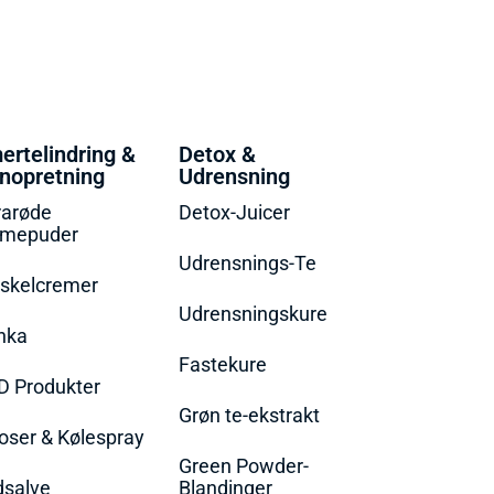
ertelindring &
Detox &
nopretning
Udrensning
rarøde
Detox-Juicer
rmepuder
Udrensnings-Te
skelcremer
Udrensningskure
nka
Fastekure
D Produkter
Grøn te-ekstrakt
oser & Kølespray
Green Powder-
dsalve
Blandinger