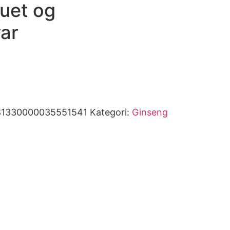
uet og
ar
81330000035551541
Kategori:
Ginseng