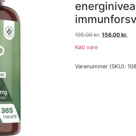
energinivea
immunforsv
195.00
kr.
156.00
kr.
Køb vare
Varenummer (SKU):
10