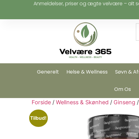
Anmeldelser, priser og ægte velvære – alt s
Generelt
Helse & Wellness
Søvn & Af
Om Os
Forside
/
Wellness & Skønhed
/
Ginseng
/
Tilbud!