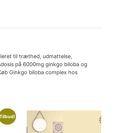
leret til træthed, udmattelse,
gsdosis på 6000mg ginkgo biloba og
. Køb Ginkgo biloba complex hos
Tilbud!