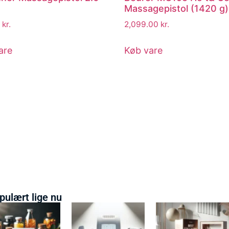
t
Massagepistol (1420 g)
0
kr.
2,099.00
kr.
are
Køb vare
pulært lige nu