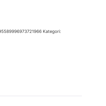
95589996973721966
Kategori: