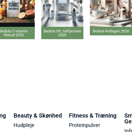
Bedste IPL hårfjernere
Bedste Kollagen 2026
Bedste e
2026
Varmepu
ing
Beauty & Skønhed
Fitness & Træning
Sm
Ge
Hudpleje
Proteinpulver
Inf