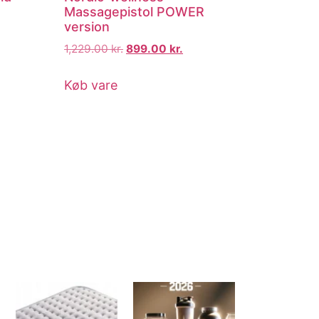
Massagepistol POWER
version
1,229.00
kr.
899.00
kr.
Køb vare