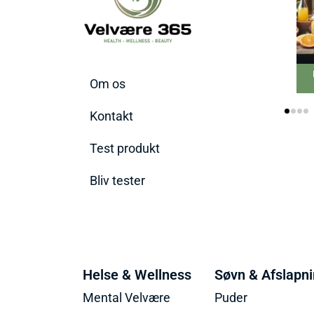
Bedste C-vitamin
Om os
tilskud 2026
Kontakt
Test produkt
Bliv tester
Helse & Wellness
Søvn & Afslapn
Mental Velvære
Puder