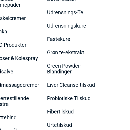
rmepuder
Udrensnings-Te
skelcremer
Udrensningskure
nka
Fastekure
D Produkter
Grøn te-ekstrakt
oser & Kølespray
Green Powder-
dsalve
Blandinger
dmassagecremer
Liver Cleanse-tilskud
rtestillende
Probiotiske Tilskud
stre
Fibertilskud
ttebind
Urtetilskud