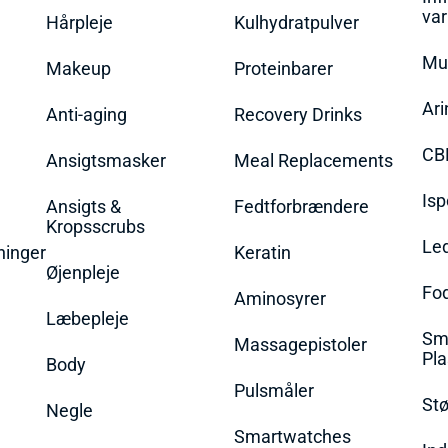
va
Hårpleje
Kulhydratpulver
Mu
Makeup
Proteinbarer
Ari
Anti-aging
Recovery Drinks
CB
Ansigtsmasker
Meal Replacements
Isp
Ansigts &
Fedtforbrændere
Kropsscrubs
Le
ninger
Keratin
Øjenpleje
Fo
Aminosyrer
Læbepleje
Sme
Massagepistoler
Pla
Body
Pulsmåler
Stø
Negle
Smartwatches