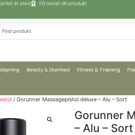
amlet ét sted
Få testet dit produkt
slapning
Beauty & Skønhed
Fitness & Træning
Pai
istol
/ Gorunner Massagepistol deluxe – Alu – Sort
Gorunner M
– Alu – Sort