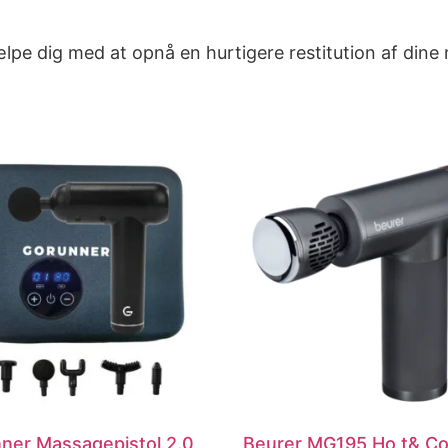
pe dig med at opnå en hurtigere restitution af dine 
ner Massagepistol 2.0
Beurer MG195 Ho t& Co