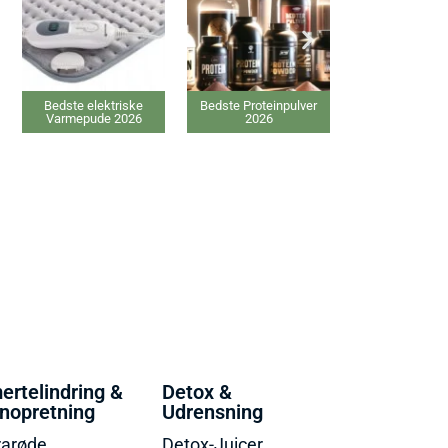
lektriske
Bedste Proteinpulver
Bedste Ansigtsmaske
de 2026
2026
2026
ertelindring &
Detox &
nopretning
Udrensning
rarøde
Detox-Juicer