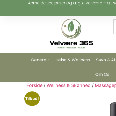
Anmeldelser, priser og ægte velvære – alt s
Generelt
Helse & Wellness
Søvn & Af
Om Os
Forside
/
Wellness & Skønhed
/
Massagep
Tilbud!