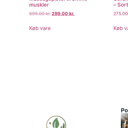
muskler
– Sor
699.00
kr.
299.00
kr.
275.0
Køb vare
Køb v
Po