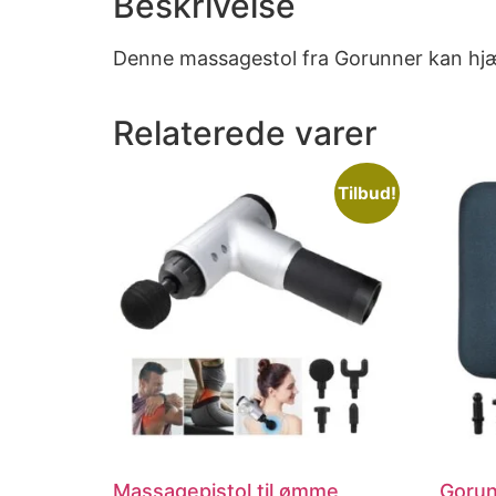
Beskrivelse
Denne massagestol fra Gorunner kan hjæl
Relaterede varer
Tilbud!
Massagepistol til ømme
Gorun