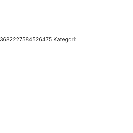
93682227584526475
Kategori: