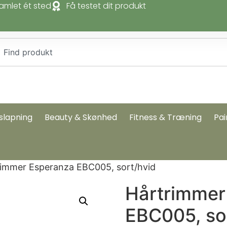
amlet ét sted
Få testet dit produkt
slapning
Beauty & Skønhed
Fitness & Træning
Pai
rimmer Esperanza EBC005, sort/hvid
Hårtrimmer
EBC005, so