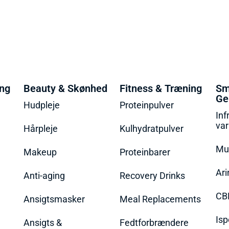
ing
Beauty & Skønhed
Fitness & Træning
Sm
Ge
Hudpleje
Proteinpulver
Inf
va
Hårpleje
Kulhydratpulver
Mu
Makeup
Proteinbarer
Ari
Anti-aging
Recovery Drinks
CB
Ansigtsmasker
Meal Replacements
Isp
Ansigts &
Fedtforbrændere