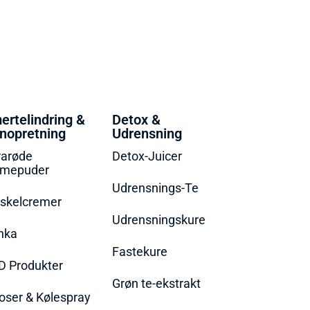
ertelindring &
Detox &
nopretning
Udrensning
rarøde
Detox-Juicer
rmepuder
Udrensnings-Te
skelcremer
Udrensningskure
nka
Fastekure
D Produkter
Grøn te-ekstrakt
oser & Kølespray