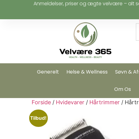
Anmeldelser, priser og ægte velvære – alt s
Generelt
Helse & Wellness
Søvn & Af
Om Os
Forside
/
Hvidevarer
/
Hårtrimmer
/ Hårt
Tilbud!