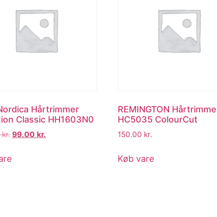
ordica Hårtrimmer
REMINGTON Hårtrimme
xion Classic HH1603N0
HC5035 ColourCut
0
kr.
99.00
kr.
150.00
kr.
are
Køb vare