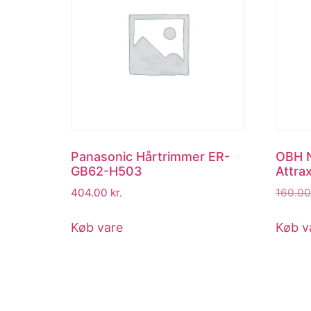
Panasonic Hårtrimmer ER-
OBH N
GB62-H503
Attra
404.00
kr.
160.0
Køb vare
Køb v