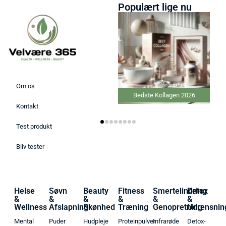
Populært lige nu
Om os
Bedste Kollagen 2026
Kontakt
Test produkt
Bliv tester
Helse
Søvn
Beauty
Fitness
Smertelindring
Detox
&
&
&
&
&
&
Wellness
Afslapning
Skønhed
Træning
Genopretning
Udrensnin
Mental
Puder
Hudpleje
Proteinpulver
Infrarøde
Detox-