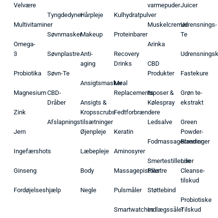
Velvære
varmepuder
Juicer
Tyngdedyner
Hårpleje
Kulhydratpulver
Multivitaminer
Muskelcremer
Udrensnings-
Søvnmasker
Makeup
Proteinbarer
Te
Omega-
Arinka
3
Søvnplastre
Anti-
Recovery
Udrensnings
aging
Drinks
CBD
Probiotika
Søvn-Te
Produkter
Fastekure
Ansigtsmasker
Meal
Magnesium
CBD-
Replacements
Isposer &
Grøn te-
Dråber
Ansigts &
Kølespray
ekstrakt
Zink
Kropsscrubs
Fedtforbrændere
Afslapningstilsætninger
Ledsalve
Green
Jern
Øjenpleje
Keratin
Powder-
Fodmassagecremer
Blandinger
Ingefærshots
Læbepleje
Aminosyrer
Smertestillende
Liver
Ginseng
Body
Massagepistoler
Plastre
Cleanse-
tilskud
Fordøjelseshjælp
Negle
Pulsmåler
Støttebind
Probiotiske
Smartwatches
Indlægssåler
Tilskud