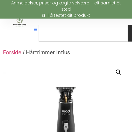
Anmeldelser, priser og ægte velvære – alt samlet ét
sted
Få testet dit produkt
Forside
/ Hårtrimmer Intius