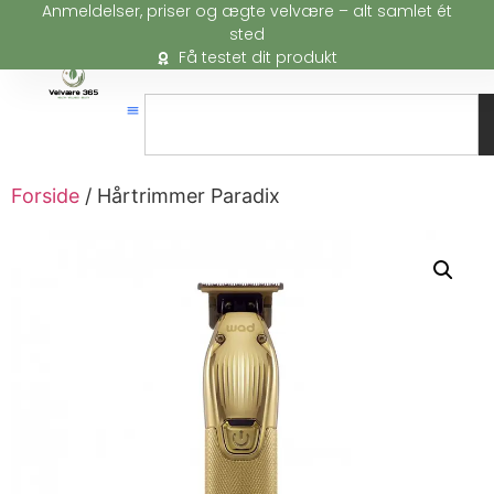
Anmeldelser, priser og ægte velvære – alt samlet ét
sted
Få testet dit produkt
Forside
/ Hårtrimmer Paradix