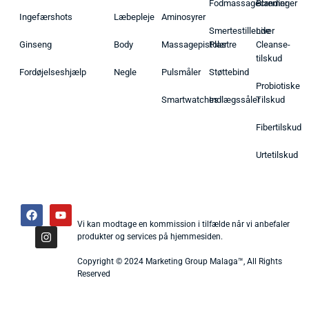
Fodmassagecremer
Blandinger
Ingefærshots
Læbepleje
Aminosyrer
Smertestillende
Liver
Ginseng
Body
Massagepistoler
Plastre
Cleanse-
tilskud
Fordøjelseshjælp
Negle
Pulsmåler
Støttebind
Probiotiske
Smartwatches
Indlægssåler
Tilskud
Fibertilskud
Urtetilskud
Vi kan modtage en kommission i tilfælde når vi anbefaler
produkter og services på hjemmesiden.
Copyright © 2024 Marketing Group Malaga™, All Rights
Reserved