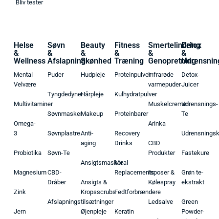
Bliv tester
Helse
Søvn
Beauty
Fitness
Smertelindring
Detox
&
&
&
&
&
&
Wellness
Afslapning
Skønhed
Træning
Genopretning
Udrensnin
Mental
Puder
Hudpleje
Proteinpulver
Infrarøde
Detox-
Velvære
varmepuder
Juicer
Tyngdedyner
Hårpleje
Kulhydratpulver
Multivitaminer
Muskelcremer
Udrensnings-
Søvnmasker
Makeup
Proteinbarer
Te
Omega-
Arinka
3
Søvnplastre
Anti-
Recovery
Udrensnings
aging
Drinks
CBD
Probiotika
Søvn-Te
Produkter
Fastekure
Ansigtsmasker
Meal
Magnesium
CBD-
Replacements
Isposer &
Grøn te-
Dråber
Ansigts &
Kølespray
ekstrakt
Zink
Kropsscrubs
Fedtforbrændere
Afslapningstilsætninger
Ledsalve
Green
Jern
Øjenpleje
Keratin
Powder-