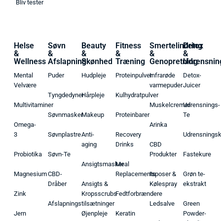
Bliv tester
Helse
Søvn
Beauty
Fitness
Smertelindring
Detox
&
&
&
&
&
&
Wellness
Afslapning
Skønhed
Træning
Genopretning
Udrensnin
Mental
Puder
Hudpleje
Proteinpulver
Infrarøde
Detox-
Velvære
varmepuder
Juicer
Tyngdedyner
Hårpleje
Kulhydratpulver
Multivitaminer
Muskelcremer
Udrensnings-
Søvnmasker
Makeup
Proteinbarer
Te
Omega-
Arinka
3
Søvnplastre
Anti-
Recovery
Udrensnings
aging
Drinks
CBD
Probiotika
Søvn-Te
Produkter
Fastekure
Ansigtsmasker
Meal
Magnesium
CBD-
Replacements
Isposer &
Grøn te-
Dråber
Ansigts &
Kølespray
ekstrakt
Zink
Kropsscrubs
Fedtforbrændere
Afslapningstilsætninger
Ledsalve
Green
Jern
Øjenpleje
Keratin
Powder-