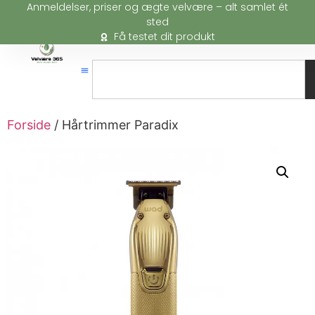
Anmeldelser, priser og ægte velvære – alt samlet ét
sted
Få testet dit produkt
Forside
/ Hårtrimmer Paradix