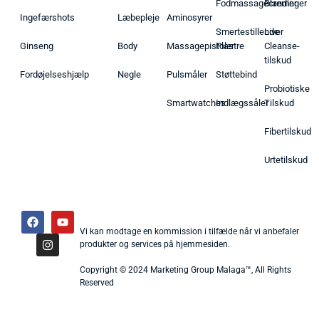
Fodmassagecremer
Blandinger
Ingefærshots
Læbepleje
Aminosyrer
Smertestillende
Liver
Ginseng
Body
Massagepistoler
Plastre
Cleanse-
tilskud
Fordøjelseshjælp
Negle
Pulsmåler
Støttebind
Probiotiske
Smartwatches
Indlægssåler
Tilskud
Fibertilskud
Urtetilskud
Vi kan modtage en kommission i tilfælde når vi anbefaler
produkter og services på hjemmesiden.
Copyright © 2024 Marketing Group Malaga™, All Rights
Reserved