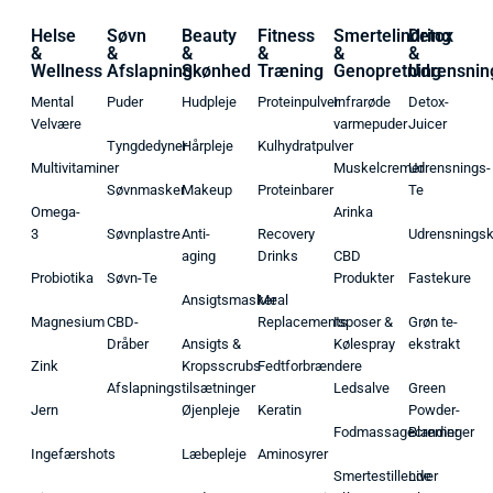
Helse
Søvn
Beauty
Fitness
Smertelindring
Detox
&
&
&
&
&
&
Wellness
Afslapning
Skønhed
Træning
Genopretning
Udrensnin
Mental
Puder
Hudpleje
Proteinpulver
Infrarøde
Detox-
Velvære
varmepuder
Juicer
Tyngdedyner
Hårpleje
Kulhydratpulver
Multivitaminer
Muskelcremer
Udrensnings-
Søvnmasker
Makeup
Proteinbarer
Te
Omega-
Arinka
3
Søvnplastre
Anti-
Recovery
Udrensnings
aging
Drinks
CBD
Probiotika
Søvn-Te
Produkter
Fastekure
Ansigtsmasker
Meal
Magnesium
CBD-
Replacements
Isposer &
Grøn te-
Dråber
Ansigts &
Kølespray
ekstrakt
Zink
Kropsscrubs
Fedtforbrændere
Afslapningstilsætninger
Ledsalve
Green
Jern
Øjenpleje
Keratin
Powder-
Fodmassagecremer
Blandinger
Ingefærshots
Læbepleje
Aminosyrer
Smertestillende
Liver