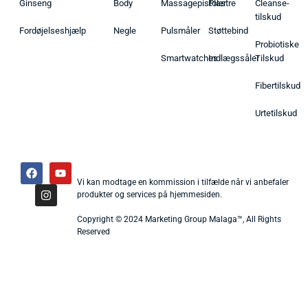
Ginseng
Body
Massagepistoler
Plastre
Cleanse-
tilskud
Fordøjelseshjælp
Negle
Pulsmåler
Støttebind
Probiotiske
Smartwatches
Indlægssåler
Tilskud
Fibertilskud
Urtetilskud
Vi kan modtage en kommission i tilfælde når vi anbefaler
produkter og services på hjemmesiden.
Copyright © 2024 Marketing Group Malaga™, All Rights
Reserved