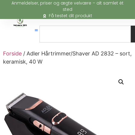
Anmeldelser, priser og ægte velvære – alt samlet ét
sted
Få testet dit produkt
Forside
/ Adler Hårtrimmer/Shaver AD 2832 – sort,
keramisk, 40 W